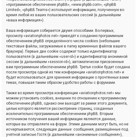
«программное обеспечение phpBB», «www.phpbb.com», «phpBB
Limited», «phpBB Teams») используют информацию, полученную во
время любой из ваших пользовательских сессий (в дальнейшем
«ваша информация»).
Ваша информация собирается двумя способами. Во-первых,
просмотр «aviationphotos.net» приведёт к созданию программным
обеспечением phpBB определённого числа cookies (небольшие
текстовые файлы, загружаемые в папку временных файлов вашего
браузера). Первые две cookie содержат только идентификатор
пользователя (в дальнейшем «user-id») и идентификатор анонимной
сессии (в дальнейшем «session-id»), автоматически присвоенные
вам программным обеспечением phpBB. Третья cookie будет создана
после просмотра одной из тем конференции «aviationphotos.net» и
будет использоваться для хранения информации о прочтённых вами
темах, повышая таким образом удобство работы с форумами.
Также во время просмотра конференции «aviationphotos.net» мы
можем установить cookies, внешние по отношению к программному
обеспечению phpBB, однако они выходят за рамки этого документа,
целью которого является рассмотрение страниц, созданных
исключительно программным обеспечением phpBB. Вторым
источником получения вашей информации являются данные,
которые вы отправляете на форум. Этими данными могут быть, но не
исчерпываются, следующие данные: сообщения, размещённые под
учётной записью Гостя (в дальнейшем «анонимные сообщения»),