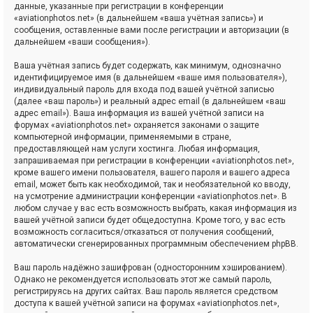
данные, указанные при регистрации в конференции
«aviationphotos.net» (в дальнейшем «ваша учётная запись») и
сообщения, оставленные вами после регистрации и авторизации (в
дальнейшем «ваши сообщения»).
Ваша учётная запись будет содержать, как минимум, однозначно
идентифицируемое имя (в дальнейшем «ваше имя пользователя»),
индивидуальный пароль для входа под вашей учётной записью
(далее «ваш пароль») и реальный адрес email (в дальнейшем «ваш
адрес email»). Ваша информация из вашей учётной записи на
форумах «aviationphotos.net» охраняется законами о защите
компьютерной информации, применяемыми в стране,
предоставляющей нам услуги хостинга. Любая информация,
запрашиваемая при регистрации в конференции «aviationphotos.net»,
кроме вашего имени пользователя, вашего пароля и вашего адреса
email, может быть как необходимой, так и необязательной ко вводу,
на усмотрение администрации конференции «aviationphotos.net». В
любом случае у вас есть возможность выбрать, какая информация из
вашей учётной записи будет общедоступна. Кроме того, у вас есть
возможность согласиться/отказаться от получения сообщений,
автоматически сгенерированных программным обеспечением phpBB.
Ваш пароль надёжно зашифрован (односторонним хэшированием).
Однако не рекомендуется использовать этот же самый пароль,
регистрируясь на других сайтах. Ваш пароль является средством
доступа к вашей учётной записи на форумах «aviationphotos.net»,