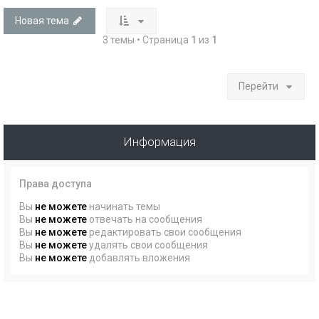
Новая тема
3 темы • Страница
1
из
1
Перейти
Информация
Права доступа
Вы
не можете
начинать темы
Вы
не можете
отвечать на сообщения
Вы
не можете
редактировать свои сообщения
Вы
не можете
удалять свои сообщения
Вы
не можете
добавлять вложения