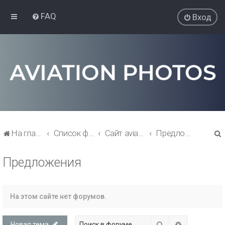
FAQ
Вход
На главную
Список форумов
Сайт aviationphotos.net
Предложения
Предложения
На этом сайте нет форумов.
Поиск
Расширенны
Новая тема