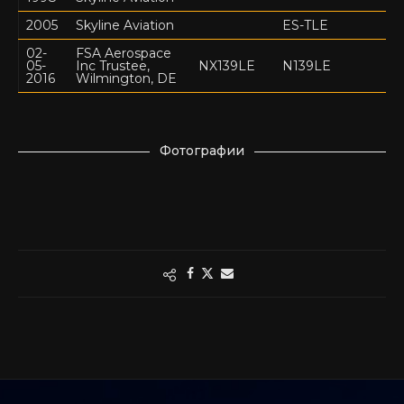
2005
Skyline Aviation
ES-TLE
02-
FSA Aerospace
05-
Inc Trustee,
NX139LE
N139LE
2016
Wilmington, DE
Фотографии