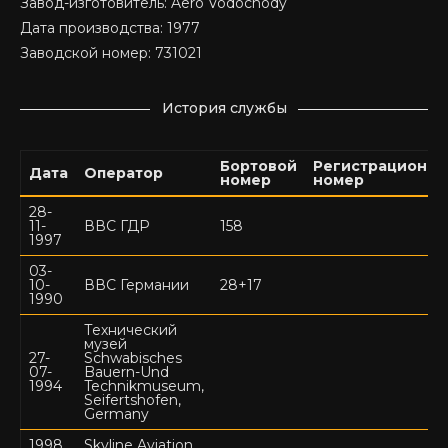
Завод-изготовитель: Aero Vodochody
Дата производства: 1977
Заводской номер: 731021
История службы
Бортовой
Регистрационн
Дата
Оператор
номер
номер
28-
11-
ВВС ГДР
158
1997
03-
10-
ВВС Германии
28+17
1990
Технический
музей
27-
Schwabisches
07-
Bauern-Und
1994
Technikmuseum,
Seifertshofen,
Germany
1998
Skyline Aviation