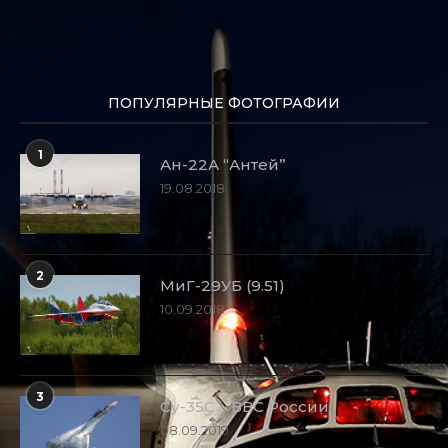
ПОПУЛЯРНЫЕ ФОТОГРАФИИ
1
Ан-22А “Антей”
19.08.2018
2
МиГ-29УБ (9.51)
10.09.2018
3
Су-35С – ВВС России
08.09.2019