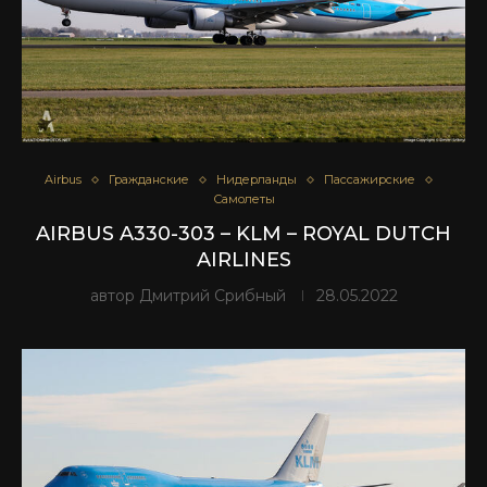
Airbus
Гражданские
Нидерланды
Пассажирские
Самолеты
AIRBUS A330-303 – KLM – ROYAL DUTCH
AIRLINES
автор
Дмитрий Срибный
28.05.2022