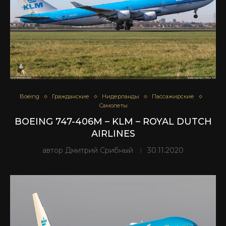
Boeing
Гражданские
Нидерланды
Пассажирские
Самолеты
BOEING 747-406M – KLM – ROYAL DUTCH
AIRLINES
автор
Дмитрий Срибный
30.11.2020