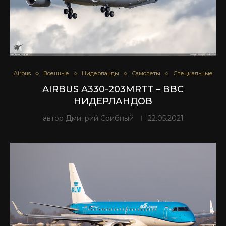
Airbus
Военные
Нидерланды
Самолеты
Специальные
AIRBUS A330-203MRTT – ВВС
НИДЕРЛАНДОВ
автор
Дмитрий Срибный
22.05.2021