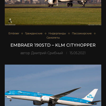
Embraer
Гражданские
Нидерланды
Пассажирские
Самолеты
EMBRAER 190STD – KLM CITYHOPPER
автор
Дмитрий Срибный
15.05.2021