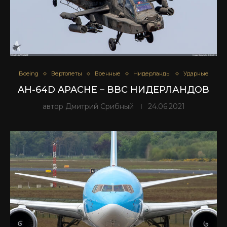
Boeing
Вертолеты
Военные
Нидерланды
Ударные
AH-64D APACHE – ВВС НИДЕРЛАНДОВ
автор
Дмитрий Срибный
24.06.2021