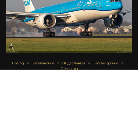
Boeing
Гражданские
Нидерланды
Пассажирские
Самолеты
BOEING 777-306/ER – KLM – ROYAL DUTCH
AIRLINES
автор
Дмитрий Срибный
24.11.2020
ЗАГРУЗИТЬ БОЛЬШЕ ФОТОГРАФИЙ