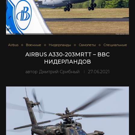
Airbus
Военные
Нидерланды
Самолеты
Специальные
AIRBUS A330-203MRTT – ВВС
НИДЕРЛАНДОВ
автор
Дмитрий Срибный
27.06.2021