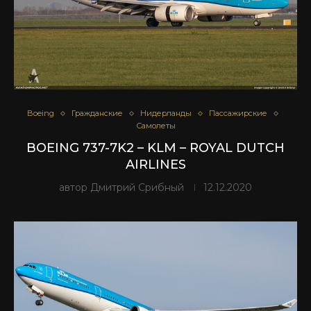
Boeing
Гражданские
Нидерланды
Пассажирские
Самолеты
BOEING 737-7K2 – KLM – ROYAL DUTCH
AIRLINES
автор
Дмитрий Срибный
12.12.2020