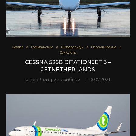
Cessna
Гражданские
Нидерланды
Пассажирские
Самолеты
CESSNA 525B CITATIONJET 3 –
JETNETHERLANDS
автор
Дмитрий Срибный
16.07.2021