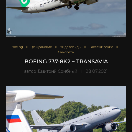
Boeing
Гражданские
Нидерланды
Пассажирские
Самолеты
BOEING 737-8K2 – TRANSAVIA
автор
Дмитрий Срибный
08.07.2021