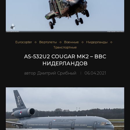
Eurocopter
Вертолеты
Военные
Нидерланды
Транспортные
AS-532U2 COUGAR MK2 – ВВС
НИДЕРЛАНДОВ
автор
Дмитрий Срибный
06.04.2021