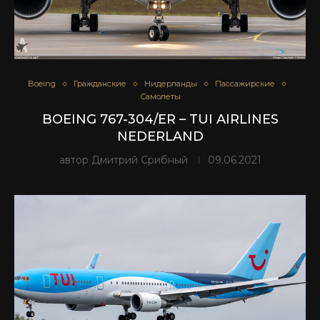
Boeing
Гражданские
Нидерланды
Пассажирские
Самолеты
BOEING 767-304/ER – TUI AIRLINES
NEDERLAND
автор
Дмитрий Срибный
09.06.2021