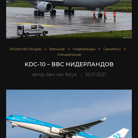
McDonnell Douglas
Военные
Нидерланды
Самолеты
Специальные
KDC-10 – ВВС НИДЕРЛАНДОВ
автор
Alex van Noye
16.01.2021