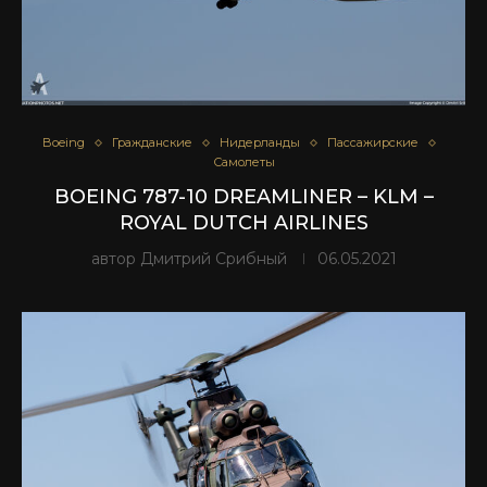
Boeing
Гражданские
Нидерланды
Пассажирские
Самолеты
BOEING 787-10 DREAMLINER – KLM –
ROYAL DUTCH AIRLINES
автор
Дмитрий Срибный
06.05.2021