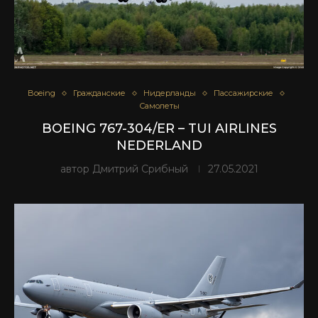
Boeing
Гражданские
Нидерланды
Пассажирские
Самолеты
BOEING 767-304/ER – TUI AIRLINES
NEDERLAND
автор
Дмитрий Срибный
27.05.2021