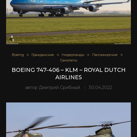
Boeing
Гражданские
Нидерланды
Пассажирские
Самолеты
BOEING 747-406 – KLM – ROYAL DUTCH
AIRLINES
автор
Дмитрий Срибный
30.04.2022