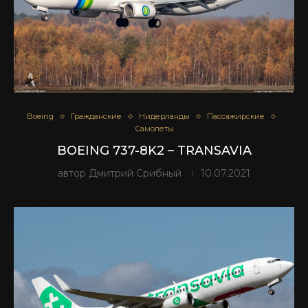
Boeing
Гражданские
Нидерланды
Пассажирские
Самолеты
BOEING 737-8K2 – TRANSAVIA
автор
Дмитрий Срибный
10.07.2021