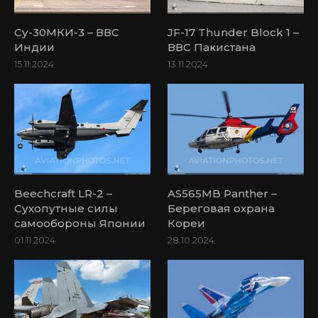
Су-30МКИ-3 – ВВС
JF-17 Thunder Block 1 –
Индии
ВВС Пакистана
15.11.2024
13.11.2024
Beechcraft LR-2 –
AS565MB Panther –
Сухопутные силы
Береговая охрана
самообороны Японии
Кореи
01.11.2024
28.10.2024