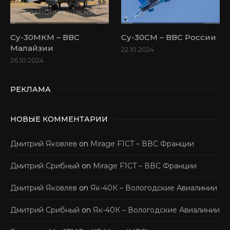
Су-30МКМ – ВВС
Су-30СМ – ВВС России
Малайзии
22.10.2024
26.10.2024
РЕКЛАМА
НОВЫЕ КОММЕНТАРИИ
Дмитрий Яковлев
on
Mirage F1CT – ВВС Франции
Дмитрий Срибный
on
Mirage F1CT – ВВС Франции
Дмитрий Яковлев
on
Як-40К – Вологодские Авиалинии
Дмитрий Срибный
on
Як-40К – Вологодские Авиалинии