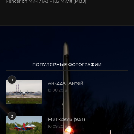
Fencer
on
Ми-171А3 – КБ Миля (МВЗ)
ПОПУЛЯРНЫЕ ФОТОГРАФИИ
1
Ан-22А “Антей”
19.08.2018
2
МиГ-29УБ (9.51)
10.09.2018