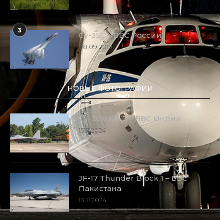
3
Су-35С – ВВС России
08.09.2019
НОВЫЕ ФОТОГРАФИИ
Су-30МКИ-3 – ВВС Индии
15.11.2024
JF-17 Thunder Block 1 – ВВС
Пакистана
13.11.2024