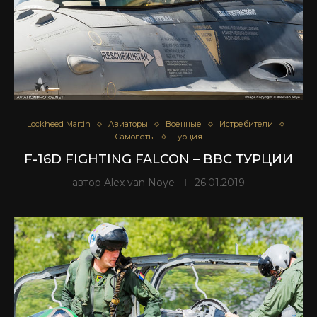
Lockheed Martin
Авиаторы
Военные
Истребители
Самолеты
Турция
F-16D FIGHTING FALCON – ВВС ТУРЦИИ
автор
Alex van Noye
26.01.2019