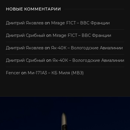
НОВЫЕ КОММЕНТАРИИ
Дмитрий Яковлев
on
Mirage F1CT – ВВС Франции
Дмитрий Срибный
on
Mirage F1CT – ВВС Франции
Дмитрий Яковлев
on
Як-40К – Вологодские Авиалинии
Дмитрий Срибный
on
Як-40К – Вологодские Авиалинии
Fencer
on
Ми-171А3 – КБ Миля (МВЗ)