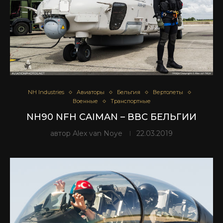
NH Industries
Авиаторы
Бельгия
Вертолеты
Военные
Транспортные
NH90 NFH CAIMAN – ВВС БЕЛЬГИИ
автор
Alex van Noye
22.03.2019