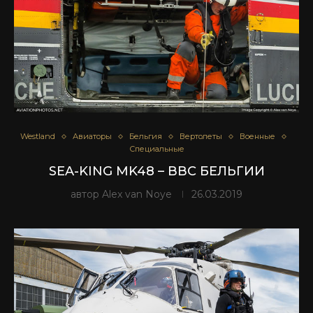
Westland
Авиаторы
Бельгия
Вертолеты
Военные
Специальные
SEA-KING MK48 – ВВС БЕЛЬГИИ
автор
Alex van Noye
26.03.2019