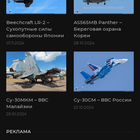
Beechcraft LR-2 –
AS565MB Panther –
Сухопутные силы
Береговая охрана
самообороны Японии
Кореи
01.11.2024
28.10.2024
Су-30МКМ – ВВС
Су-30СМ – ВВС России
Малайзии
22.10.2024
26.10.2024
РЕКЛАМА