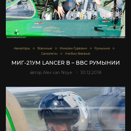
Авиаторы
Военные
Микоян-Гуревич
Румыния
Самолеты
Учебно-боевые
МИГ-21УМ LANCER B – ВВС РУМЫНИИ
автор
Alex van Noye
30.12.2018