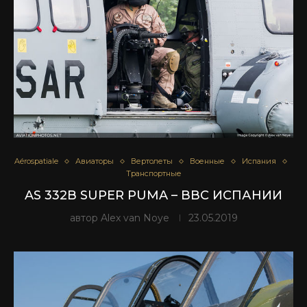
Aérospatiale
Авиаторы
Вертолеты
Военные
Испания
Транспортные
AS 332B SUPER PUMA – ВВС ИСПАНИИ
автор
Alex van Noye
23.05.2019