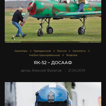
Авиаторы
Гражданские
Россия
Самолеты
Учебно-транировочные
Яковлев
ЯК-52 – ДОСААФ
автор
Алексей Филатов
21.04.2019