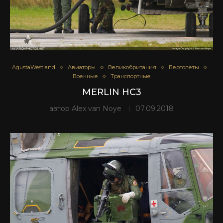
AgustaWestland
Авиаторы
Великобритания
Вертолеты
Военные
Транспортные
MERLIN HC3
автор
Alex van Noye
07.09.2018