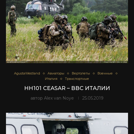
AgustaWestland
Авиаторы
Вертолеты
Военные
Италия
Транспортные
HH101 CEASAR – ВВС ИТАЛИИ
автор
Alex van Noye
25.05.2019