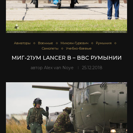
Авиаторы
Военные
Микоян-Гуревич
Румыния
Самолеты
Учебно-боевые
МИГ-21УМ LANCER B – ВВС РУМЫНИИ
автор
Alex van Noye
25.12.2018