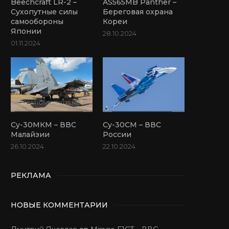
Beechcraft LR-2 –
AS565MB Panther –
Сухопутные силы
Береговая охрана
самообороны
Кореи
Японии
28.10.2024
01.11.2024
Су-30МКМ – ВВС
Су-30СМ – ВВС
Малайзии
России
26.10.2024
22.10.2024
РЕКЛАМА
НОВЫЕ КОММЕНТАРИИ