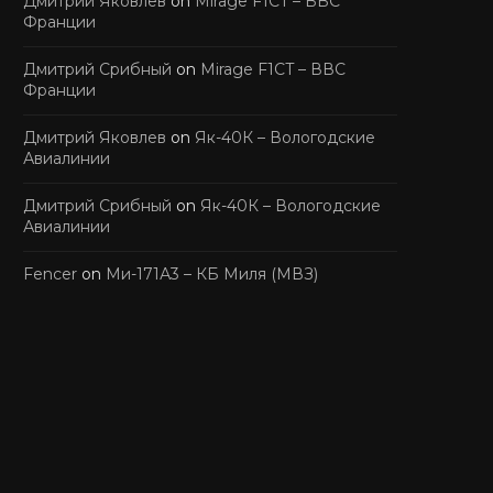
Дмитрий Яковлев
on
Mirage F1CT – ВВС
Франции
Дмитрий Срибный
on
Mirage F1CT – ВВС
Франции
Дмитрий Яковлев
on
Як-40К – Вологодские
Авиалинии
Дмитрий Срибный
on
Як-40К – Вологодские
Авиалинии
Fencer
on
Ми-171А3 – КБ Миля (МВЗ)