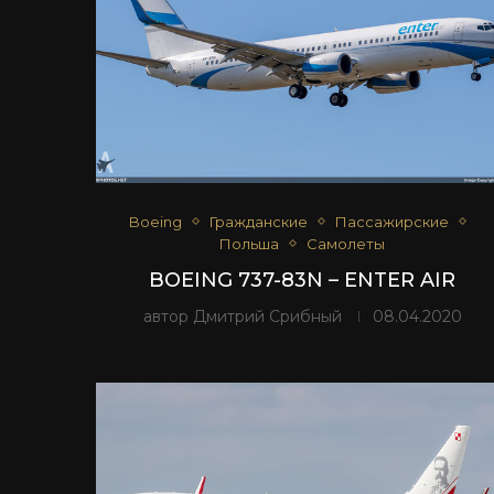
Boeing
Гражданские
Пассажирские
Польша
Самолеты
BOEING 737-83N – ENTER AIR
автор
Дмитрий Срибный
08.04.2020