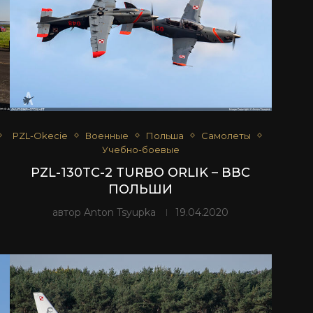
PZL-Okecie
Военные
Польша
Самолеты
Учебно-боевые
PZL-130TC-2 TURBO ORLIK – ВВС
ПОЛЬШИ
автор
Anton Tsyupka
19.04.2020