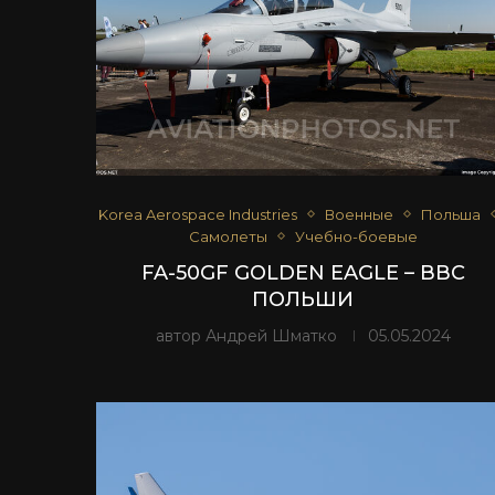
Korea Aerospace Industries
Военные
Польша
Самолеты
Учебно-боевые
FA-50GF GOLDEN EAGLE – ВВС
ПОЛЬШИ
автор
Андрей Шматко
05.05.2024