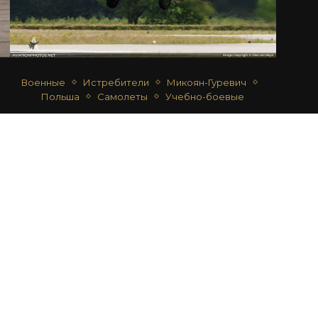
Военные
Истребители
Микоян-Гуревич
Польша
Самолеты
Учебно-боевые
МИГ-29GT (9.51)
автор
Alex van Noye
28.06.2018