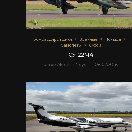
Бомбардировщики
Военные
Польша
Самолеты
Сухой
СУ-22М4
автор
Alex van Noye
08.07.2018