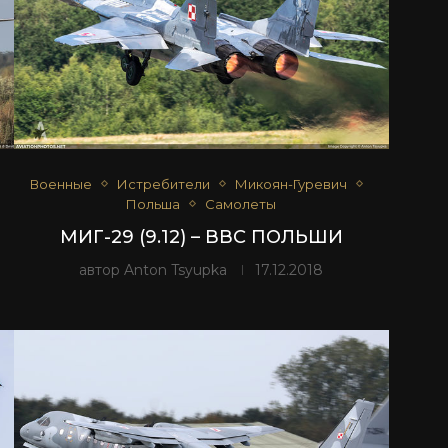
Военные
Истребители
Микоян-Гуревич
Польша
Самолеты
МИГ-29 (9.12) – ВВС ПОЛЬШИ
автор
Anton Tsyupka
17.12.2018