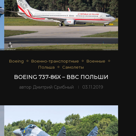
Boeing
Военно-транспортные
Военные
Польша
Самолеты
BOEING 737-86X – ВВС ПОЛЬШИ
автор
Дмитрий Срибный
03.11.2019