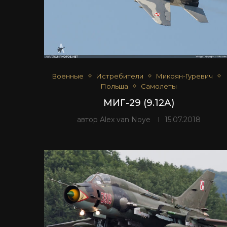
Военные
Истребители
Микоян-Гуревич
Польша
Самолеты
МИГ-29 (9.12А)
автор
Alex van Noye
15.07.2018