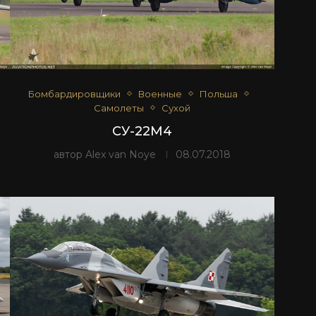
Бомбардировщики
Военные
Польша
Самолеты
Сухой
СУ-22М4
автор
Alex van Noye
08.07.2018