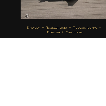
Embraer
Гражданские
Пассажирские
Польша
Самолеты
EMBRAER ERJ-135BJ LEGACY 600
автор
Дмитрий Срибный
03.07.2018