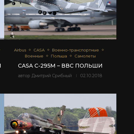
Airbus
CASA
Военно-транспортные
Военные
Польша
Самолеты
И
CASA C-295M – ВВС ПОЛЬШИ
автор
Дмитрий Срибный
02.10.2018