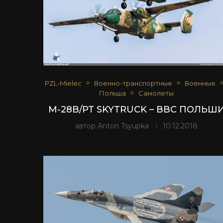
PZL-Mielec
Военно-транспортные
Военные
Польша
Самолеты
M-28B/PT SKYTRUCK – ВВС ПОЛЬШ
автор
Anton Tsyupka
10.12.2018