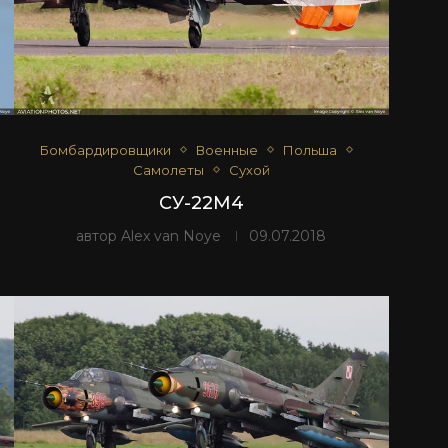
Бомбардировщики
Военные
Польша
Самолеты
Сухой
СУ-22М4
автор
Alex van Noye
09.07.2018