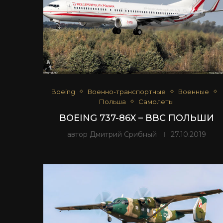
Boeing
Военно-транспортные
Военные
Польша
Самолеты
BOEING 737-86X – ВВС ПОЛЬШИ
автор
Дмитрий Срибный
27.10.2019