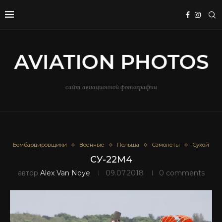
сайт авиационной фотографии
Бомбардировщики
Военные
Польша
Самолеты
Сухой
СУ-22М4
автор
Alex Van Noye
09.07.2018
0 comments