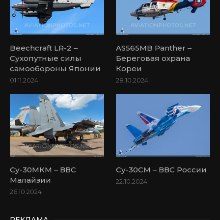
Beechcraft LR-2 –
AS565MB Panther –
Сухопутные силы
Береговая охрана
самообороны Японии
Кореи
01.11.2024
28.10.2024
Су-30МКМ – ВВС
Су-30СМ – ВВС России
Малайзии
22.10.2024
26.10.2024
РЕКЛАМА