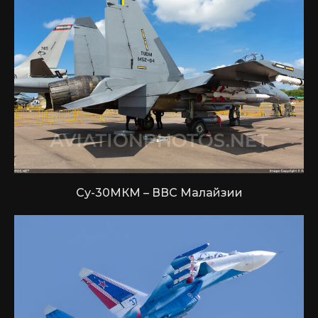
Су-30МКМ – ВВС Малайзии