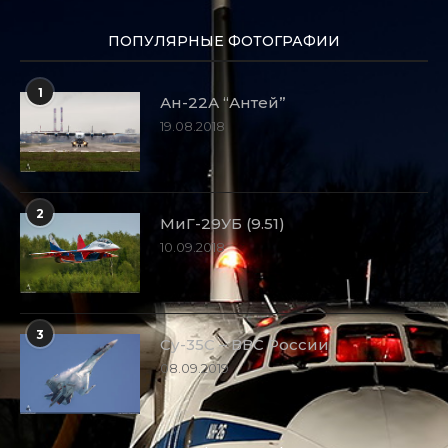
ПОПУЛЯРНЫЕ ФОТОГРАФИИ
1
Ан-22А “Антей”
19.08.2018
2
МиГ-29УБ (9.51)
10.09.2018
3
Су-35С – ВВС России
08.09.2019