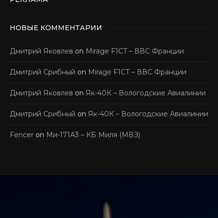
НОВЫЕ КОММЕНТАРИИ
Дмитрий Яковлев
on
Mirage F1CT – ВВС Франции
Дмитрий Срибный
on
Mirage F1CT – ВВС Франции
Дмитрий Яковлев
on
Як-40К – Вологодские Авиалинии
Дмитрий Срибный
on
Як-40К – Вологодские Авиалинии
Fencer
on
Ми-171А3 – КБ Миля (МВЗ)