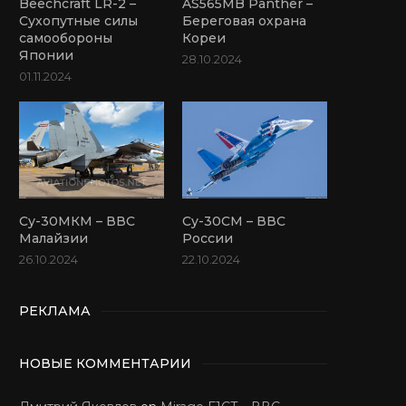
Beechcraft LR-2 –
AS565MB Panther –
Сухопутные силы
Береговая охрана
самообороны
Кореи
Японии
28.10.2024
01.11.2024
Су-30МКМ – ВВС
Су-30СМ – ВВС
Малайзии
России
26.10.2024
22.10.2024
РЕКЛАМА
НОВЫЕ КОММЕНТАРИИ