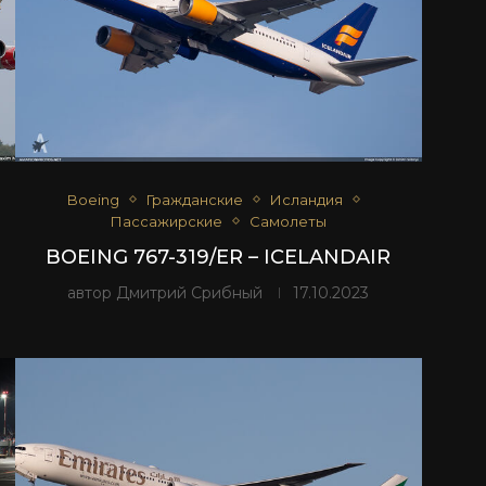
Boeing
Гражданские
Исландия
Пассажирские
Самолеты
BOEING 767-319/ER – ICELANDAIR
автор
Дмитрий Срибный
17.10.2023