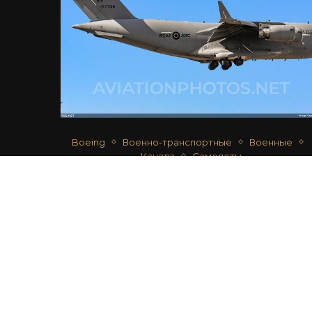
Boeing
Военно-транспортные
Военные
Канада
Самолеты
CC-177 GLOBEMASTER III – ВВС
КАНАДЫ
автор
Андрей Шматко
14.04.2023