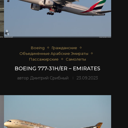
Boeing
Гражданские
Объединённые Арабские Эмираты
Пассажирские
Самолеты
BOEING 777-31H/ER – EMIRATES
автор
Дмитрий Срибный
23.09.2023