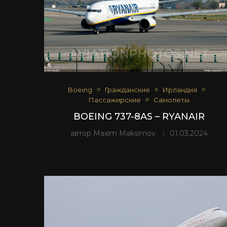
Boeing
Гражданские
Ирландия
Пассажирские
Самолеты
BOEING 737-8AS – RYANAIR
автор
Maxim Maksimov
01.03.2024