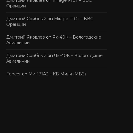
Дмитрий Яковлев
on
Mirage F1CT – ВВС
Франции
Дмитрий Срибный
on
Mirage F1CT – ВВС
Франции
Дмитрий Яковлев
on
Як-40К – Вологодские
Авиалинии
Дмитрий Срибный
on
Як-40К – Вологодские
Авиалинии
Fencer
on
Ми-171А3 – КБ Миля (МВЗ)