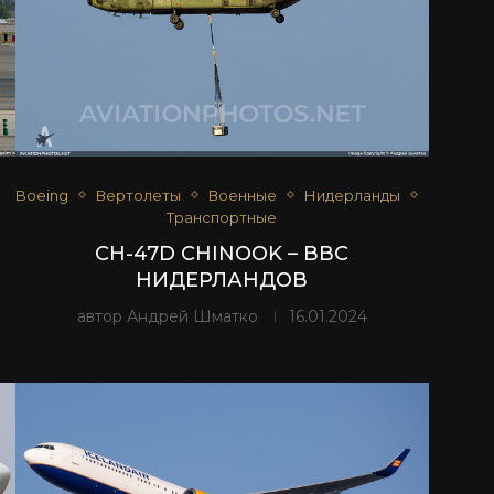
Boeing
Вертолеты
Военные
Нидерланды
Транспортные
CH-47D CHINOOK – ВВС
НИДЕРЛАНДОВ
автор
Андрей Шматко
16.01.2024