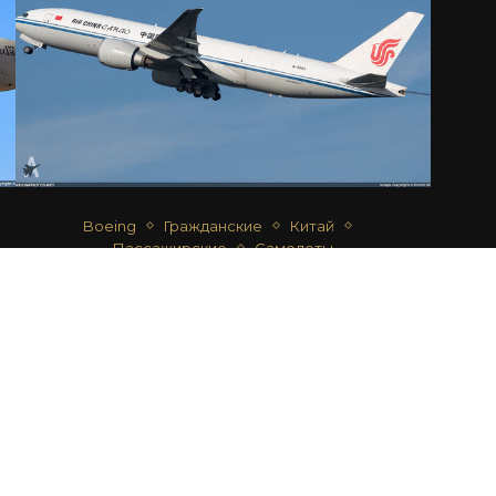
Boeing
Гражданские
Китай
Пассажирские
Самолеты
BOEING 777-FFT – AIR CHINA CARGO
автор
Дмитрий Срибный
22.07.2022