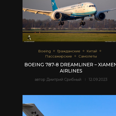
Boeing
Гражданские
Китай
Пассажирские
Самолеты
BOEING 787-8 DREAMLINER – XIAME
AIRLINES
автор
Дмитрий Срибный
12.09.2023