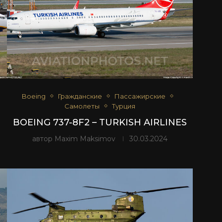
Boeing
Гражданские
Пассажирские
Самолеты
Турция
BOEING 737-8F2 – TURKISH AIRLINES
автор
Maxim Maksimov
30.03.2024