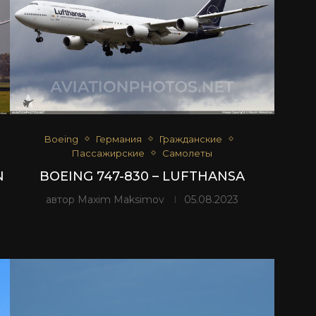
Boeing
Германия
Гражданские
Пассажирские
Самолеты
N
BOEING 747-830 – LUFTHANSA
автор
Maxim Maksimov
05.08.2023