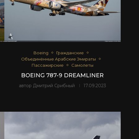
Boeing
Гражданские
Объединённые Арабские Эмираты
Пассажирские
Самолеты
BOEING 787-9 DREAMLINER
автор
Дмитрий Срибный
17.09.2023