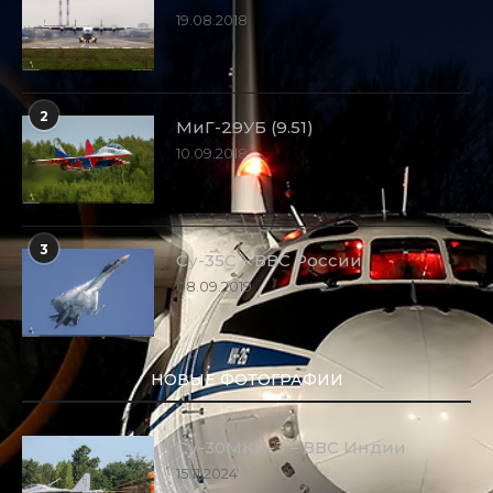
19.08.2018
2
МиГ-29УБ (9.51)
10.09.2018
3
Су-35С – ВВС России
08.09.2019
НОВЫЕ ФОТОГРАФИИ
Су-30МКИ-3 – ВВС Индии
15.11.2024