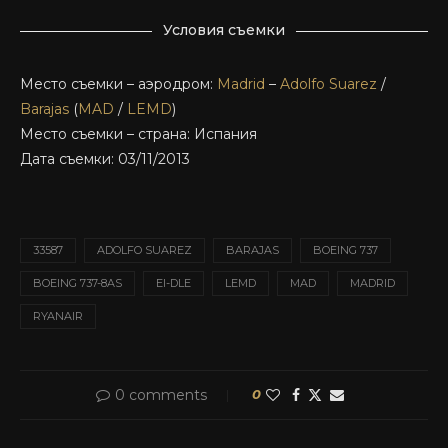
Условия съемки
Место съемки – аэродром:
Madrid
–
Adolfo Suarez
/
Barajas
(
MAD
/
LEMD
)
Место съемки – страна: Испания
Дата съемки: 03/11/2013
33587
ADOLFO SUAREZ
BARAJAS
BOEING 737
BOEING 737-8AS
EI-DLE
LEMD
MAD
MADRID
RYANAIR
0 comments
0