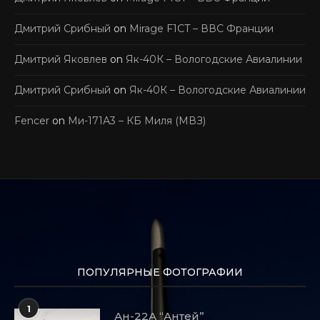
Дмитрий Срибный
on
Mirage F1CT – ВВС Франции
Дмитрий Яковлев
on
Як-40К – Вологодские Авиалинии
Дмитрий Срибный
on
Як-40К – Вологодские Авиалинии
Fencer
on
Ми-171А3 – КБ Миля (МВЗ)
ПОПУЛЯРНЫЕ ФОТОГРАФИИ
1
Ан-22А “Антей”