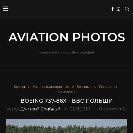
сайт авиационной фотографии
Boeing
Военно-транспортные
Военные
Польша
Самолеты
BOEING 737-86X – ВВС ПОЛЬШИ
автор
Дмитрий Срибный
03.11.2019
0 comments