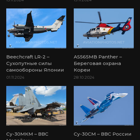
Beechcraft LR-2 –
AS565MB Panther –
Сухопутные силы
Береговая охрана
самообороны Японии
Кореи
01.11.2024
28.10.2024
Су-30МКМ – ВВС
Су-30СМ – ВВС России