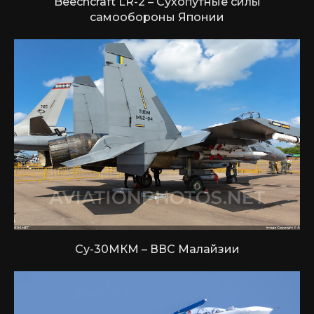
Beechcraft LR-2 – Сухопутные силы
самообороны Японии
Су-30МКМ – ВВС Малайзии