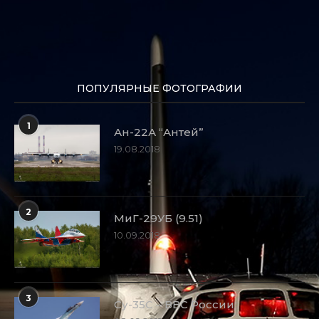
ПОПУЛЯРНЫЕ ФОТОГРАФИИ
1
Ан-22А “Антей”
19.08.2018
2
МиГ-29УБ (9.51)
10.09.2018
3
Су-35С – ВВС России