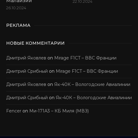
Малайзии
22.10.2024
26.10.2024
РЕКЛАМА
НОВЫЕ КОММЕНТАРИИ
Дмитрий Яковлев
on
Mirage F1CT – ВВС Франции
Дмитрий Срибный
on
Mirage F1CT – ВВС Франции
Дмитрий Яковлев
on
Як-40К – Вологодские Авиалинии
Дмитрий Срибный
on
Як-40К – Вологодские Авиалинии
Fencer
on
Ми-171А3 – КБ Миля (МВЗ)