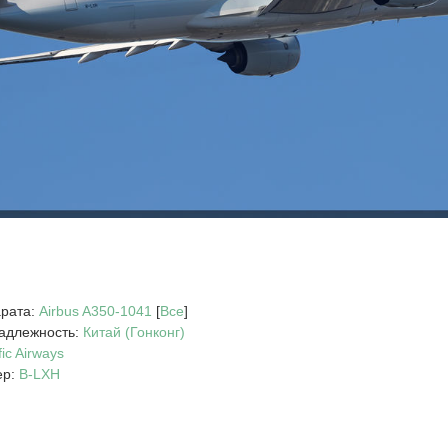
арата:
Airbus A350-1041
[
Все
]
адлежность:
Китай (Гонконг)
ic Airways
р:
B-LXH