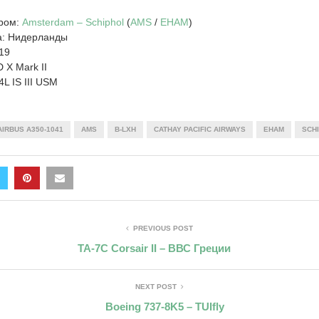
дром:
Amsterdam – Schiphol
(
AMS
/
EHAM
)
а: Нидерланды
19
 X Mark II
L IS III USM
AIRBUS A350-1041
AMS
B-LXH
CATHAY PACIFIC AIRWAYS
EHAM
SCH
PREVIOUS POST
TA-7C Corsair II – ВВС Греции
NEXT POST
Boeing 737-8K5 – TUIfly