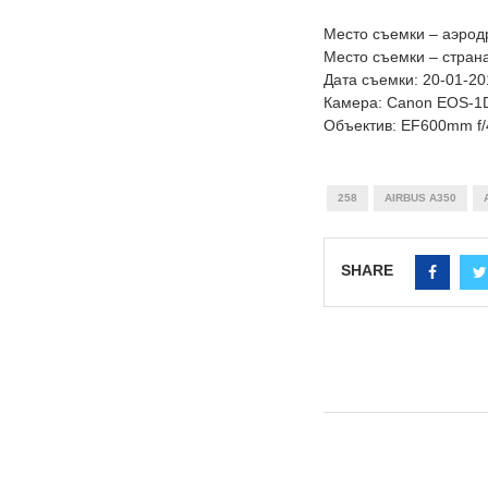
Место съемки – аэро
Место съемки – стран
Дата съемки: 20-01-20
Камера: Canon EOS-1D
Объектив: EF600mm f/4
258
AIRBUS A350
SHARE