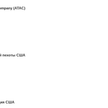
Company (ATAC)
ой пехоты США
ация США