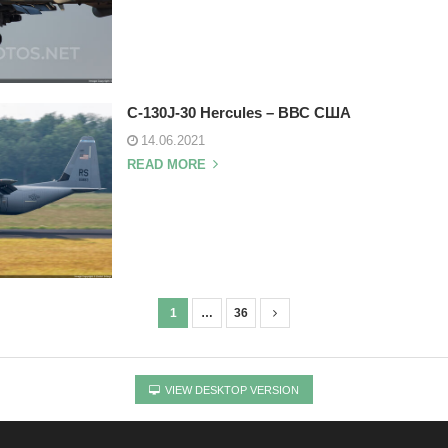
C-130J-30 Hercules – ВВС США
14.06.2021
READ MORE
1
…
36
VIEW DESKTOP VERSION