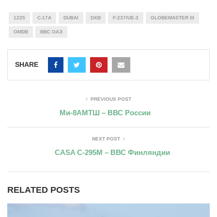
1225
C-17A
DUBAI
DXB
F-237/UE-3
GLOBEMASTER III
OMDB
ВВС ОАЭ
SHARE
PREVIOUS POST
Ми-8АМТШ – ВВС России
NEXT POST
CASA C-295M – ВВС Финляндии
RELATED POSTS