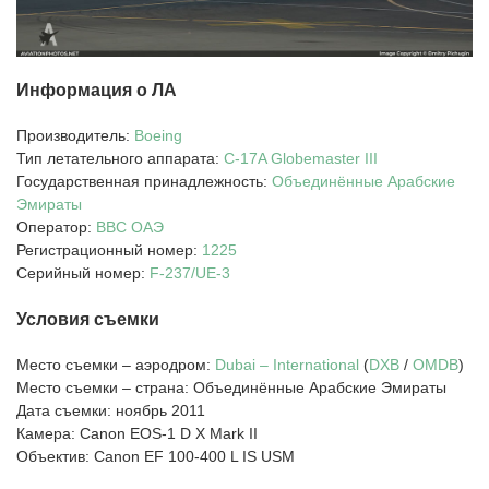
Информация о ЛА
Производитель:
Boeing
Тип летательного аппарата:
C-17A
Globemaster III
Государственная принадлежность:
Объединённые Арабские
Эмираты
Оператор:
ВВС ОАЭ
Регистрационный номер:
1225
Серийный номер:
F-237/UE-3
Условия съемки
Место съемки – аэродром:
Dubai – International
(
DXB
/
OMDB
)
Место съемки – страна: Объединённые Арабские Эмираты
Дата съемки: ноябрь 2011
Камера: Canon EOS-1 D X Mark II
Объектив: Canon EF 100-400 L IS USM