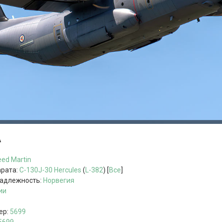
А
ed Martin
арата:
C-130J-30
Hercules
(
L-382
) [
Все
]
надлежность:
Норвегия
ии
ер:
5699