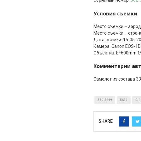
Серийный номер:
382-
Условия съемки
Место съемки – аэро
Место съемки – стран
Дата съемки: 15-05-2
Камера: Canon EOS-1D 
Объектив: EF600mm f/4
Комментарии ав
Самолет из состава 33
382-5699
5699
C-1
SHARE