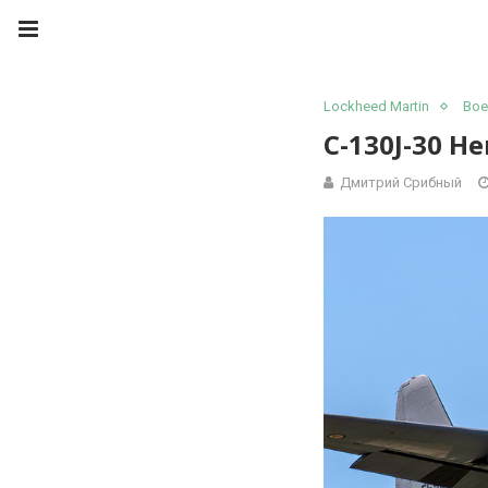
Lockheed Martin
Вое
C-130J-30 He
Дмитрий Срибный