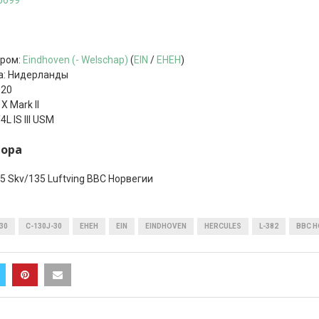
5699
дром:
Eindhoven (- Welschap)
(
EIN
/
EHEH
)
а: Нидерланды
020
X Mark II
L IS III USM
тора
5 Skv/135 Luftving ВВС Норвегии
30
C-130J-30
EHEH
EIN
EINDHOVEN
HERCULES
L-382
ВВС Н