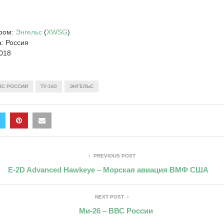
дром:
Энгельс
(
XWSG
)
: Россия
2018
ВС РОССИИ
ТУ-160
ЭНГЕЛЬС
PREVIOUS POST
E-2D Advanced Hawkeye – Морская авиация ВМФ США
NEXT POST
Ми-26 – ВВС России