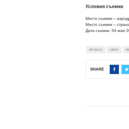
Условия съемки
Место съемки – аэро
Место съемки – страна
Дата съемки: 04 мая 
RF-94101
XWSG
В
SHARE