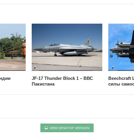
Индии
JF-17 Thunder Block 1 – ВВС
Beechcraft
Пакистана
силы само
VIEW DESKTOP VERSION