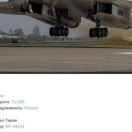
ев
арата:
Ту-160
адлежность:
Россия
ел Таран
ер:
RF-94101