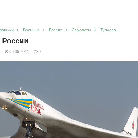
овщики
Военные
Россия
Самолеты
Туполев
С России
в
09.05.2021
0