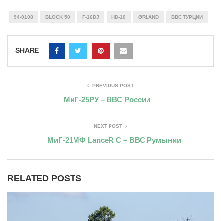
94-0108
BLOCK 50
F-16DJ
HD-10
ØRLAND
ВВС ТУРЦИИ
SHARE
PREVIOUS POST
МиГ-25РУ – ВВС России
NEXT POST
МиГ-21МФ LanceR C – ВВС Румынии
RELATED POSTS