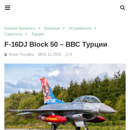
General Dynamics
Военные
Истребители
Самолеты
Турция
F-16DJ Block 50 – ВВС Турции
Anton Tsyupka
03.12.2018
0