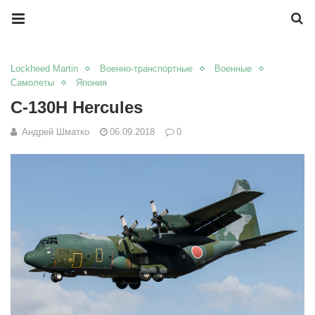
Lockheed Martin
Военно-транспортные
Военные
Самолеты
Япония
C-130H Hercules
Андрей Шматко
06.09.2018
0