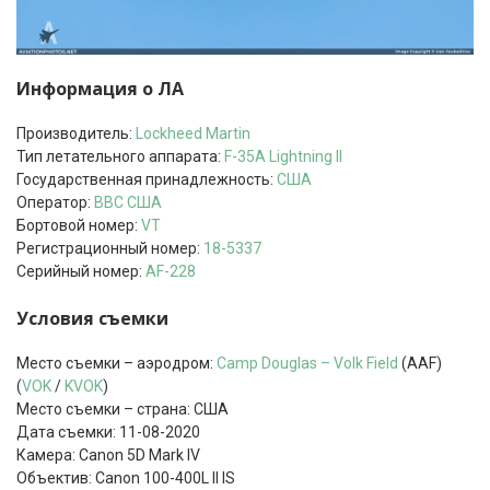
Информация о ЛА
Производитель:
Lockheed Martin
Тип летательного аппарата:
F-35A
Lightning II
Государственная принадлежность:
США
Оператор:
ВВС США
Бортовой номер:
VT
Регистрационный номер:
18-5337
Серийный номер:
AF-228
Условия съемки
Место съемки – аэродром:
Camp Douglas – Volk Field
(AAF)
(
VOK
/
KVOK
)
Место съемки – страна: США
Дата съемки: 11-08-2020
Камера: Canon 5D Mark IV
Объектив: Canon 100-400L II IS