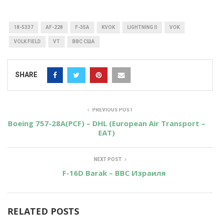
18-5337
AF-228
F-35A
KVOK
LIGHTNING II
VOK
VOLK FIELD
VT
ВВС США
SHARE
PREVIOUS POST
Boeing 757-28A(PCF) – DHL (European Air Transport –
EAT)
NEXT POST
F-16D Barak – ВВС Израиля
RELATED POSTS