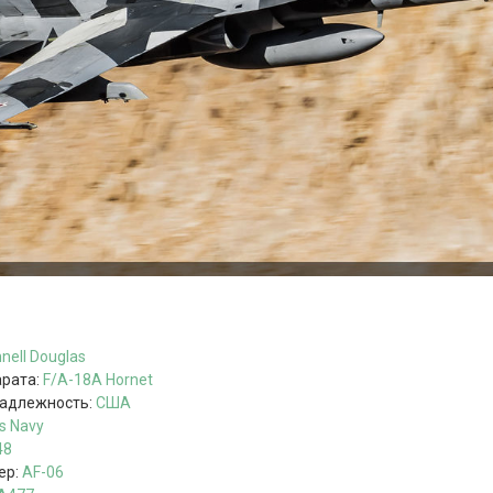
nell Douglas
арата:
F/A-18A
Hornet
надлежность:
США
s Navy
48
ер:
AF-06