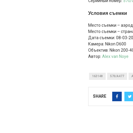
Серийный номер:
570/
Условия съемки
Место съемки – аэро
Место съемки – стран
Дата съемки: 08-03-2
Камера: Nikon D600
Объектив: Nikon 200
Автор:
Alex van Noye
163148
570/A477
SHARE