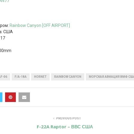
A477
дром:
Rainbow Canyon [OFF AIRPORT]
а: США
017
-400mm
AF-06
F/A-18A
HORNET
RAINBOW CANYON
МОРСКАЯ АВИАЦИЯ ВМФ СШ
PREVIOUS POST
F-22A Raptor – ВВС США