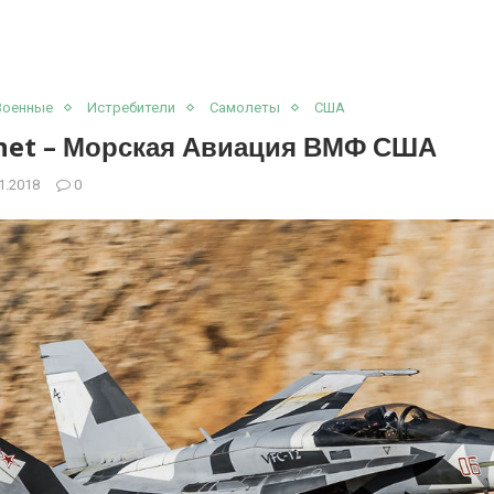
Военные
Истребители
Самолеты
США
net – Морская Авиация ВМФ США
1.2018
0