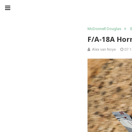
McDonnell Douglas
F/A-18A Hor
Alex van Noye
07.1