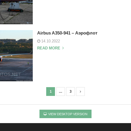
Airbus A350-941 – Аэрофлот
14.10.2022
READ MORE
1
…
3
VIEW DESKTOP VERSION