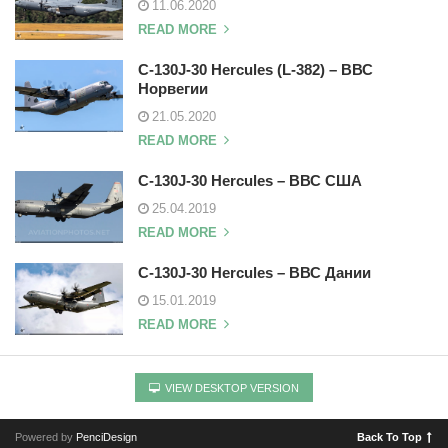
11.06.2020
READ MORE
C-130J-30 Hercules (L-382) – ВВС
Норвегии
21.05.2020
READ MORE
C-130J-30 Hercules – ВВС США
25.04.2019
READ MORE
C-130J-30 Hercules – ВВС Дании
15.01.2019
READ MORE
VIEW DESKTOP VERSION
Powered by
PenciDesign
Back To Top