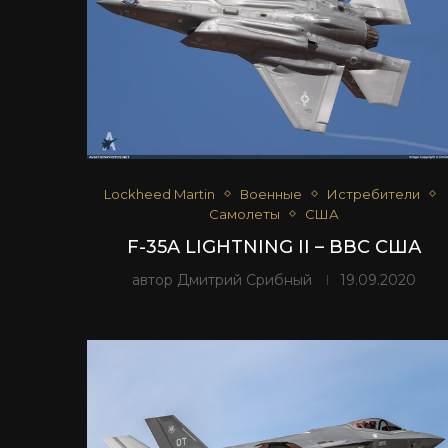
Lockheed Martin
Военные
Истребители
Самолеты
США
F-35A LIGHTNING II – ВВС США
автор
Дмитрий Срибный
19.09.2020