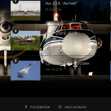
1
Ан-22А “Антей”
19.08.2018
2
МиГ-29УБ (9.51)
10.09.2018
3
Су-35С – ВВС России
08.09.2019
FACEBOOK
INSTAGRAM