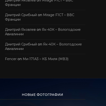
Дмитрий Яковлев
on
Mirage F1CT – ВВС
Франции
Дмитрий Срибный
on
Mirage F1CT – ВВС
Франции
Дмитрий Яковлев
on
Як-40К – Вологодские
Авиалинии
Дмитрий Срибный
on
Як-40К – Вологодские
Авиалинии
Fencer
on
Ми-171А3 – КБ Миля (МВЗ)
НОВЫЕ ФОТОГРАФИИ