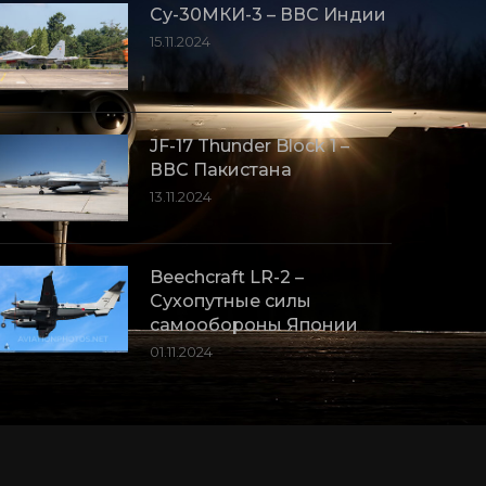
Су-30МКИ-3 – ВВС Индии
15.11.2024
JF-17 Thunder Block 1 –
ВВС Пакистана
13.11.2024
Beechcraft LR-2 –
Сухопутные силы
самообороны Японии
01.11.2024