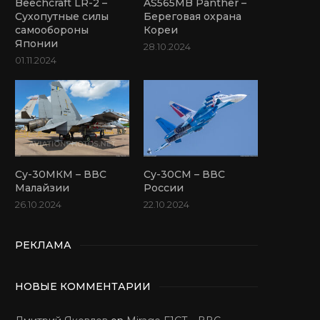
Beechcraft LR-2 –
AS565MB Panther –
Сухопутные силы
Береговая охрана
самообороны
Кореи
Японии
28.10.2024
01.11.2024
Су-30МКМ – ВВС
Су-30СМ – ВВС
Малайзии
России
26.10.2024
22.10.2024
РЕКЛАМА
НОВЫЕ КОММЕНТАРИИ