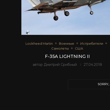
Lockheed Martin
Военные
Истребители
Самолеты
США
F-35A LIGHTNING II
автор
Дмитрий Срибный
27.04.2018