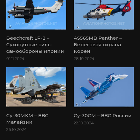
Beechcraft LR-2 –
AS565MB Panther –
Сухопутные силы
Береговая охрана
самообороны Японии
Кореи
01.11.2024
28.10.2024
Су-30МКМ – ВВС
Су-30СМ – ВВС России
Малайзии
22.10.2024
26.10.2024