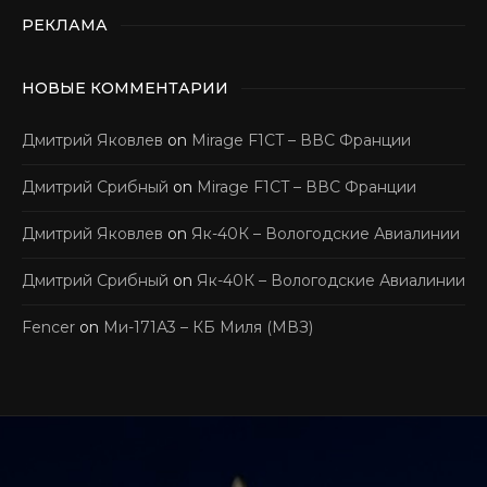
РЕКЛАМА
НОВЫЕ КОММЕНТАРИИ
Дмитрий Яковлев
on
Mirage F1CT – ВВС Франции
Дмитрий Срибный
on
Mirage F1CT – ВВС Франции
Дмитрий Яковлев
on
Як-40К – Вологодские Авиалинии
Дмитрий Срибный
on
Як-40К – Вологодские Авиалинии
Fencer
on
Ми-171А3 – КБ Миля (МВЗ)