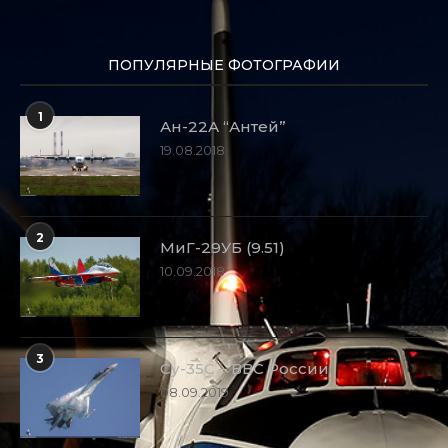
ПОПУЛЯРНЫЕ ФОТОГРАФИИ
1
Ан-22А “Антей”
19.08.2018
2
МиГ-29УБ (9.51)
10.09.2018
3
Су-35С – ВВС России
08.09.2019