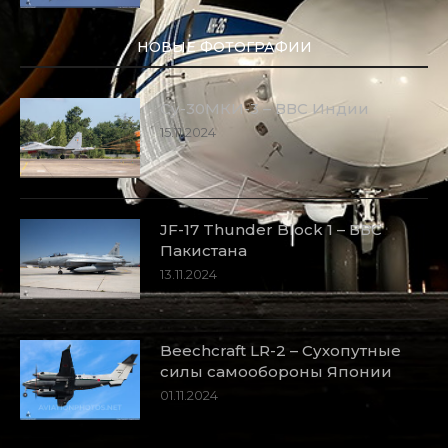
НОВЫЕ ФОТОГРАФИИ
Су-30МКИ-3 – ВВС Индии
15.11.2024
JF-17 Thunder Block 1 – ВВС
Пакистана
13.11.2024
Beechcraft LR-2 – Сухопутные
силы самообороны Японии
01.11.2024