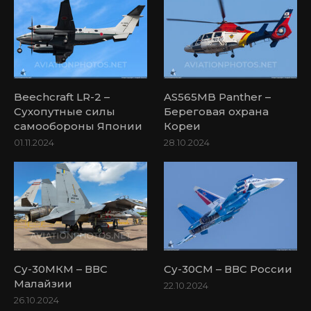
Beechcraft LR-2 –
AS565MB Panther –
Сухопутные силы
Береговая охрана
самообороны Японии
Кореи
01.11.2024
28.10.2024
Су-30МКМ – ВВС
Су-30СМ – ВВС России
Малайзии
22.10.2024
26.10.2024