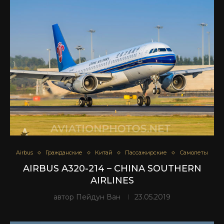
Airbus
Гражданские
Китай
Пассажирские
Самолеты
AIRBUS A320-214 – CHINA SOUTHERN
AIRLINES
автор
Пейдун Ван
23.05.2019