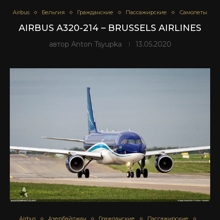
Airbus
Бельгия
Гражданские
Пассажирские
Самолеты
AIRBUS A320-214 – BRUSSELS AIRLINES
автор
Anton Tsyupka
13.05.2020
Airbus
Азербайджан
Гражданские
Пассажирские