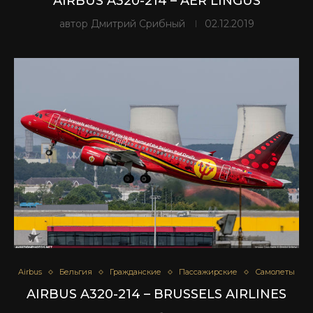
AIRBUS A320-214 – AER LINGUS
автор
Дмитрий Срибный
02.12.2019
Airbus
Бельгия
Гражданские
Пассажирские
Самолеты
AIRBUS A320-214 – BRUSSELS AIRLINES