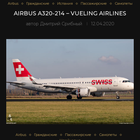
Airbus
Гражданские
Испания
Пассажирские
Самолеты
AIRBUS A320-214 – VUELING AIRLINES
автор
Дмитрий Срибный
12.04.2020
Airbus
Гражданские
Пассажирские
Самолеты