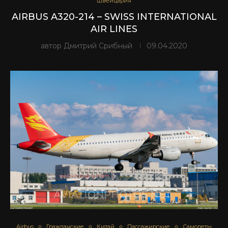
Швейцария
AIRBUS A320-214 – SWISS INTERNATIONAL
AIR LINES
автор
Дмитрий Срибный
09.04.2020
Airbus
Гражданские
Китай
Пассажирские
Самолеты