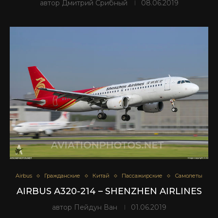
автор
Дмитрий Срибный
08.06.2019
Airbus
Гражданские
Китай
Пассажирские
Самолеты
AIRBUS A320-214 – SHENZHEN AIRLINES
автор
Пейдун Ван
01.06.2019