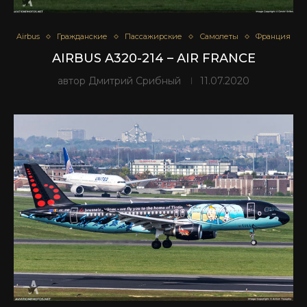
Airbus
Гражданские
Пассажирские
Самолеты
Франция
AIRBUS A320-214 – AIR FRANCE
автор
Дмитрий Срибный
11.07.2020