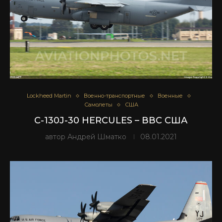
Lockheed Martin
Военно-транспортные
Военные
Самолеты
США
C-130J-30 HERCULES – ВВС США
автор
Андрей Шматко
08.01.2021