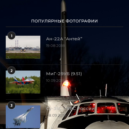
ПОПУЛЯРНЫЕ ФОТОГРАФИИ
1
Ан-22А “Антей”
19.08.2018
2
МиГ-29УБ (9.51)
10.09.2018
3
Су-35С – ВВС России
08.09.2019