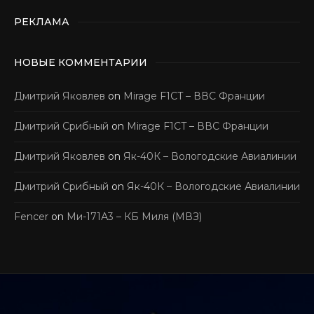
РЕКЛАМА
НОВЫЕ КОММЕНТАРИИ
Дмитрий Яковлев
on
Mirage F1CT – ВВС Франции
Дмитрий Срибный
on
Mirage F1CT – ВВС Франции
Дмитрий Яковлев
on
Як-40К – Вологодские Авиалинии
Дмитрий Срибный
on
Як-40К – Вологодские Авиалинии
Fencer
on
Ми-171А3 – КБ Миля (МВЗ)