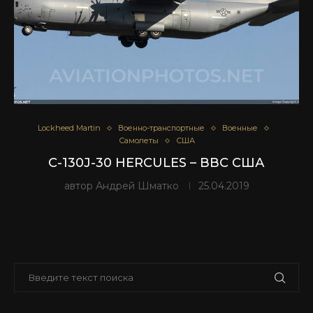
Lockheed Martin
Военно-транспортные
Военные
Самолеты
США
C-130J-30 HERCULES – ВВС США
автор
Андрей Шматко
25.04.2019