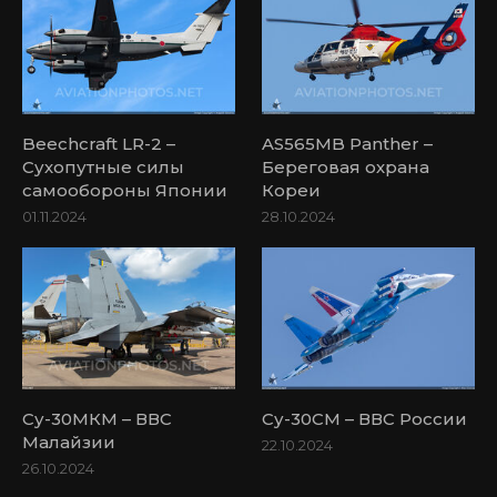
Beechcraft LR-2 –
AS565MB Panther –
Сухопутные силы
Береговая охрана
самообороны Японии
Кореи
01.11.2024
28.10.2024
Су-30МКМ – ВВС
Су-30СМ – ВВС России
Малайзии
22.10.2024
26.10.2024