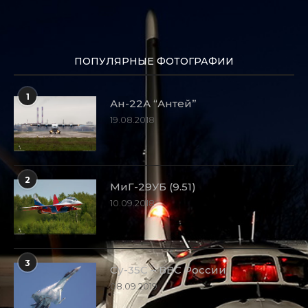
ПОПУЛЯРНЫЕ ФОТОГРАФИИ
1
Ан-22А “Антей”
19.08.2018
2
МиГ-29УБ (9.51)
10.09.2018
3
Су-35С – ВВС России
08.09.2019