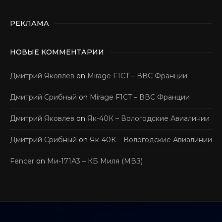
РЕКЛАМА
НОВЫЕ КОММЕНТАРИИ
Дмитрий Яковлев
on
Mirage F1CT – ВВС Франции
Дмитрий Срибный
on
Mirage F1CT – ВВС Франции
Дмитрий Яковлев
on
Як-40К – Вологодские Авиалинии
Дмитрий Срибный
on
Як-40К – Вологодские Авиалинии
Fencer
on
Ми-171А3 – КБ Миля (МВЗ)