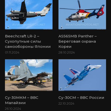
Beechcraft LR-2 –
AS565MB Panther –
Сухопутные силы
Береговая охрана
самообороны Японии
Кореи
01.11.2024
28.10.2024
Су-30МКМ – ВВС
Су-30СМ – ВВС России
Малайзии
22.10.2024
26.10.2024