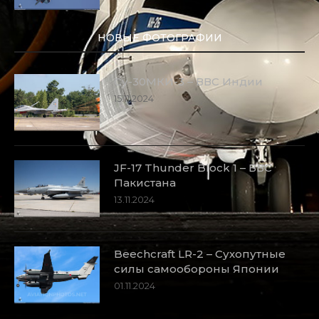
НОВЫЕ ФОТОГРАФИИ
Су-30МКИ-3 – ВВС Индии
15.11.2024
JF-17 Thunder Block 1 – ВВС
Пакистана
13.11.2024
Beechcraft LR-2 – Сухопутные
силы самообороны Японии
01.11.2024