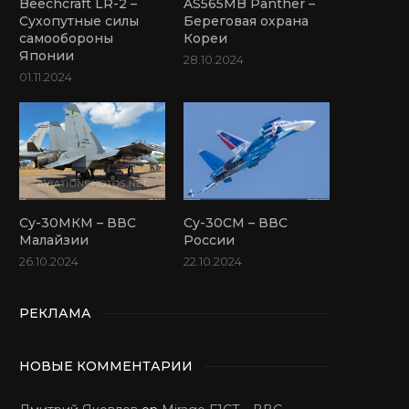
Beechcraft LR-2 –
AS565MB Panther –
Сухопутные силы
Береговая охрана
самообороны
Кореи
Японии
28.10.2024
01.11.2024
Су-30МКМ – ВВС
Су-30СМ – ВВС
Малайзии
России
26.10.2024
22.10.2024
РЕКЛАМА
НОВЫЕ КОММЕНТАРИИ