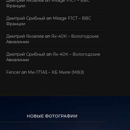
Дмитрий Яковлев
on
Mirage F1CT – ВВС
Франции
Дмитрий Срибный
on
Mirage F1CT – ВВС
Франции
Дмитрий Яковлев
on
Як-40К – Вологодские
Авиалинии
Дмитрий Срибный
on
Як-40К – Вологодские
Авиалинии
Fencer
on
Ми-171А3 – КБ Миля (МВЗ)
НОВЫЕ ФОТОГРАФИИ