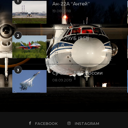
1
Ан-22А “Антей”
19.08.2018
2
МиГ-29УБ (9.51)
10.09.2018
3
Су-35С – ВВС России
08.09.2019
FACEBOOK
INSTAGRAM