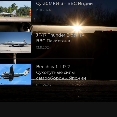
Су-30МКИ-3 – ВВС Индии
15.11.2024
JF-17 Thunder Block 1 –
ВВС Пакистана
13.11.2024
Beechcraft LR-2 –
Сухопутные силы
самообороны Японии
01.11.2024