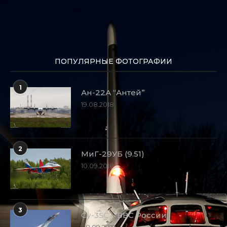
ПОПУЛЯРНЫЕ ФОТОГРАФИИ
1
Ан-22А “Антей”
19.08.2018
2
МиГ-29УБ (9.51)
10.09.2018
3
Су-35С – ВВС России
08.09.2019