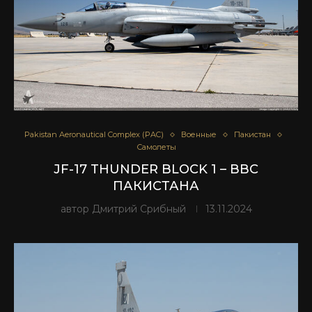
Pakistan Aeronautical Complex (PAC)
Военные
Пакистан
Самолеты
JF-17 THUNDER BLOCK 1 – ВВС
ПАКИСТАНА
автор
Дмитрий Срибный
13.11.2024