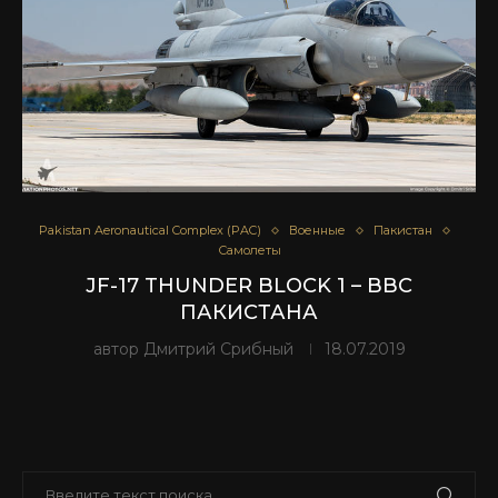
Pakistan Aeronautical Complex (PAC)
Военные
Пакистан
Самолеты
JF-17 THUNDER BLOCK 1 – ВВС
ПАКИСТАНА
автор
Дмитрий Срибный
18.07.2019