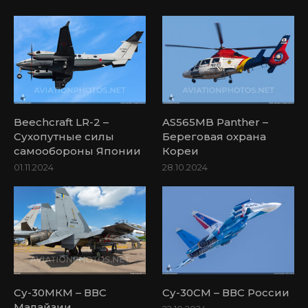
Beechcraft LR-2 –
AS565MB Panther –
Сухопутные силы
Береговая охрана
самообороны Японии
Кореи
01.11.2024
28.10.2024
Су-30МКМ – ВВС
Су-30СМ – ВВС России
Малайзии