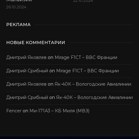
22.10.2024
26.10.2024
РЕКЛАМА
НОВЫЕ КОММЕНТАРИИ
Дмитрий Яковлев
on
Mirage F1CT – ВВС Франции
Дмитрий Срибный
on
Mirage F1CT – ВВС Франции
Дмитрий Яковлев
on
Як-40К – Вологодские Авиалинии
Дмитрий Срибный
on
Як-40К – Вологодские Авиалинии
Fencer
on
Ми-171А3 – КБ Миля (МВЗ)