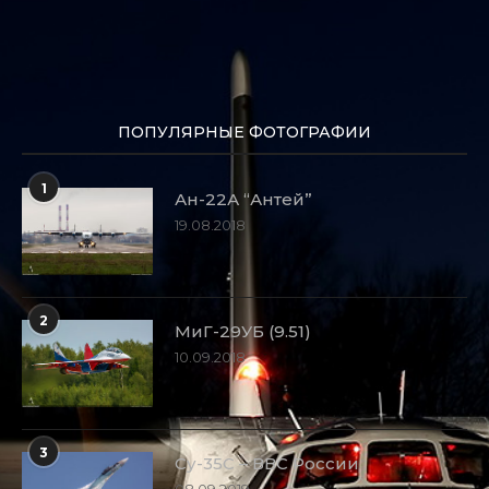
ПОПУЛЯРНЫЕ ФОТОГРАФИИ
1
Ан-22А “Антей”
19.08.2018
2
МиГ-29УБ (9.51)
10.09.2018
3
Су-35С – ВВС России
08.09.2019