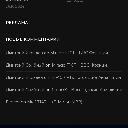
22.10.2024
26.10.2024
РЕКЛАМА
НОВЫЕ КОММЕНТАРИИ
Дмитрий Яковлев
on
Mirage F1CT – ВВС Франции
Дмитрий Срибный
on
Mirage F1CT – ВВС Франции
Дмитрий Яковлев
on
Як-40К – Вологодские Авиалинии
Дмитрий Срибный
on
Як-40К – Вологодские Авиалинии
Fencer
on
Ми-171А3 – КБ Миля (МВЗ)