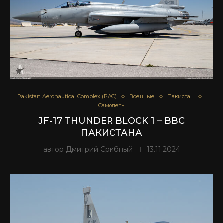
Pakistan Aeronautical Complex (PAC)
Военные
Пакистан
Самолеты
JF-17 THUNDER BLOCK 1 – ВВС
ПАКИСТАНА
автор
Дмитрий Срибный
13.11.2024