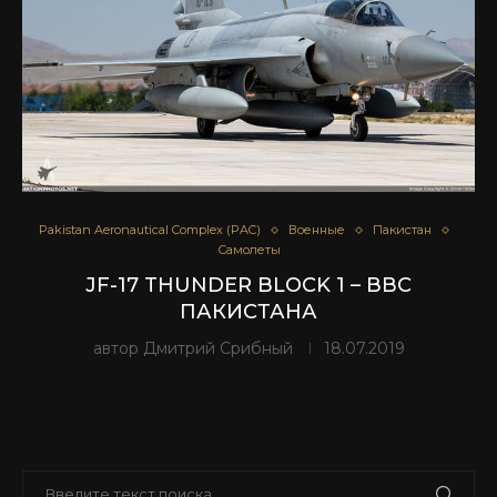
Pakistan Aeronautical Complex (PAC)
Военные
Пакистан
Самолеты
JF-17 THUNDER BLOCK 1 – ВВС
ПАКИСТАНА
автор
Дмитрий Срибный
18.07.2019