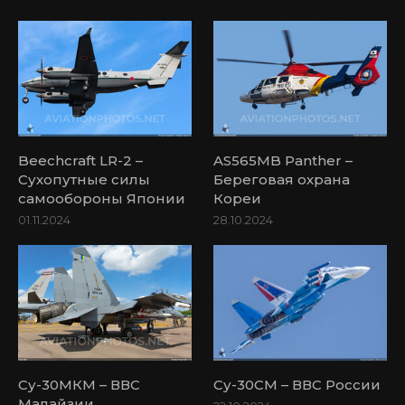
Beechcraft LR-2 –
AS565MB Panther –
Сухопутные силы
Береговая охрана
самообороны Японии
Кореи
01.11.2024
28.10.2024
Су-30МКМ – ВВС
Су-30СМ – ВВС России
Малайзии