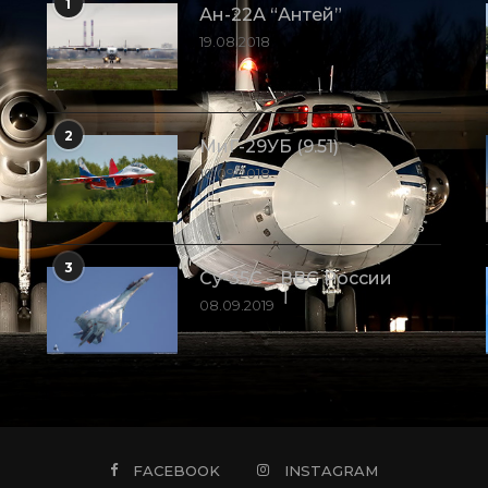
1
Ан-22А “Антей”
19.08.2018
2
МиГ-29УБ (9.51)
10.09.2018
3
Су-35С – ВВС России
08.09.2019
FACEBOOK
INSTAGRAM