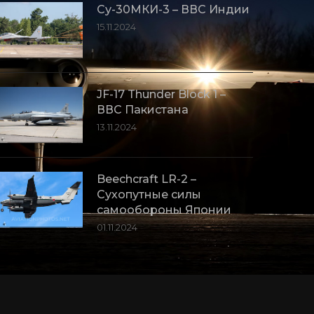
Су-30МКИ-3 – ВВС Индии
15.11.2024
JF-17 Thunder Block 1 –
ВВС Пакистана
13.11.2024
Beechcraft LR-2 –
Сухопутные силы
самообороны Японии
01.11.2024