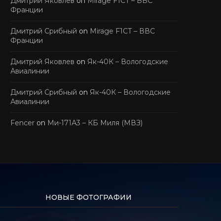
Дмитрий Яковлев
on
Mirage F1CT – ВВС
Франции
Дмитрий Срибный
on
Mirage F1CT – ВВС
Франции
Дмитрий Яковлев
on
Як-40К – Вологодские
Авиалинии
Дмитрий Срибный
on
Як-40К – Вологодские
Авиалинии
Fencer
on
Ми-171А3 – КБ Миля (МВЗ)
НОВЫЕ ФОТОГРАФИИ