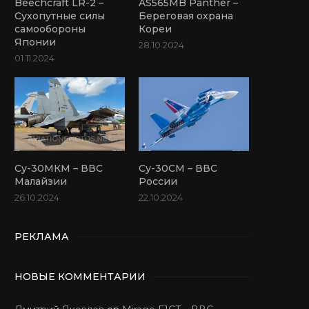
Beechcraft LR-2 –
AS565MB Panther –
Сухопутные силы
Береговая охрана
самообороны
Кореи
Японии
28.10.2024
01.11.2024
Су-30МКМ – ВВС
Су-30СМ – ВВС
Малайзии
России
26.10.2024
22.10.2024
РЕКЛАМА
НОВЫЕ КОММЕНТАРИИ