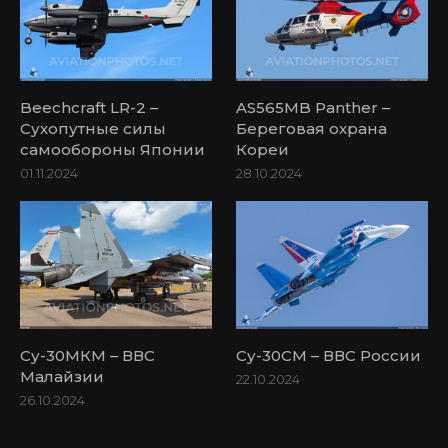
Beechcraft LR-2 –
AS565MB Panther –
Сухопутные силы
Береговая охрана
самообороны Японии
Кореи
01.11.2024
28.10.2024
Су-30МКМ – ВВС
Су-30СМ – ВВС России
Малайзии
22.10.2024
26.10.2024