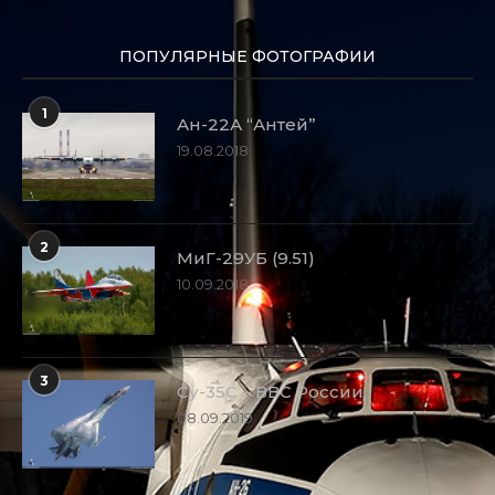
ПОПУЛЯРНЫЕ ФОТОГРАФИИ
1
Ан-22А “Антей”
19.08.2018
2
МиГ-29УБ (9.51)
10.09.2018
3
Су-35С – ВВС России
08.09.2019