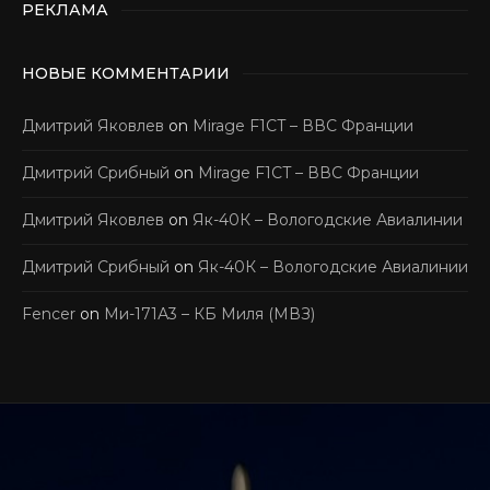
РЕКЛАМА
НОВЫЕ КОММЕНТАРИИ
Дмитрий Яковлев
on
Mirage F1CT – ВВС Франции
Дмитрий Срибный
on
Mirage F1CT – ВВС Франции
Дмитрий Яковлев
on
Як-40К – Вологодские Авиалинии
Дмитрий Срибный
on
Як-40К – Вологодские Авиалинии
Fencer
on
Ми-171А3 – КБ Миля (МВЗ)