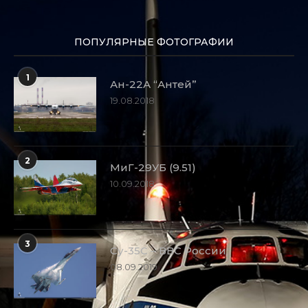
ПОПУЛЯРНЫЕ ФОТОГРАФИИ
1
Ан-22А “Антей”
19.08.2018
2
МиГ-29УБ (9.51)
10.09.2018
3
Су-35С – ВВС России
08.09.2019