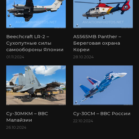
Beechcraft LR-2 –
AS565MB Panther –
Сухопутные силы
Береговая охрана
самообороны Японии
Кореи
01.11.2024
28.10.2024
Су-30МКМ – ВВС
Су-30СМ – ВВС России
Малайзии
22.10.2024
26.10.2024