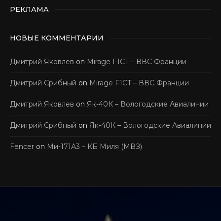
РЕКЛАМА
НОВЫЕ КОММЕНТАРИИ
Дмитрий Яковлев
on
Mirage F1CT – ВВС Франции
Дмитрий Срибный
on
Mirage F1CT – ВВС Франции
Дмитрий Яковлев
on
Як-40К – Вологодские Авиалинии
Дмитрий Срибный
on
Як-40К – Вологодские Авиалинии
Fencer
on
Ми-171А3 – КБ Миля (МВЗ)