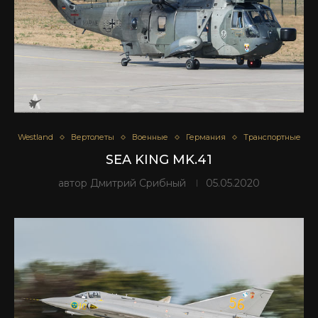
Westland
Вертолеты
Военные
Германия
Транспортные
SEA KING MK.41
автор
Дмитрий Срибный
05.05.2020