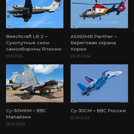
Beechcraft LR-2 –
AS565MB Panther –
Сухопутные силы
Береговая охрана
самообороны Японии
Кореи
01.11.2024
28.10.2024
Су-30МКМ – ВВС
Су-30СМ – ВВС России
Малайзии
22.10.2024
26.10.2024