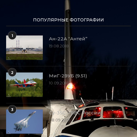
ПОПУЛЯРНЫЕ ФОТОГРАФИИ
1
Ан-22А “Антей”
19.08.2018
2
МиГ-29УБ (9.51)
10.09.2018
3
Су-35С – ВВС России
08.09.2019