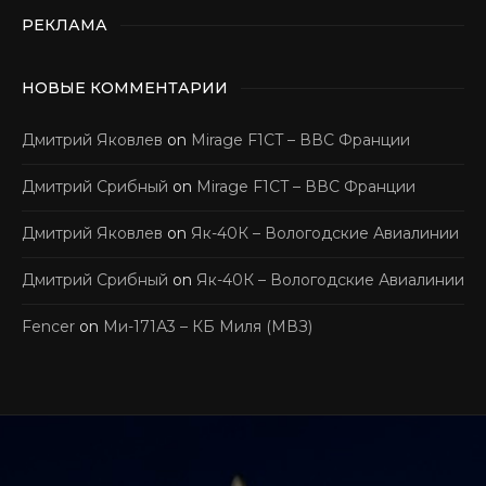
РЕКЛАМА
НОВЫЕ КОММЕНТАРИИ
Дмитрий Яковлев
on
Mirage F1CT – ВВС Франции
Дмитрий Срибный
on
Mirage F1CT – ВВС Франции
Дмитрий Яковлев
on
Як-40К – Вологодские Авиалинии
Дмитрий Срибный
on
Як-40К – Вологодские Авиалинии
Fencer
on
Ми-171А3 – КБ Миля (МВЗ)