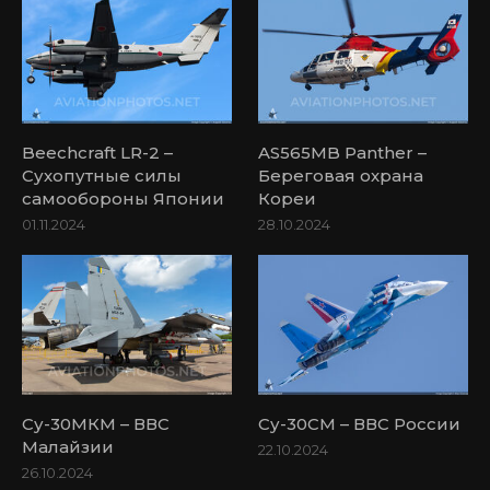
Beechcraft LR-2 –
AS565MB Panther –
Сухопутные силы
Береговая охрана
самообороны Японии
Кореи
01.11.2024
28.10.2024
Су-30МКМ – ВВС
Су-30СМ – ВВС России
Малайзии
22.10.2024
26.10.2024