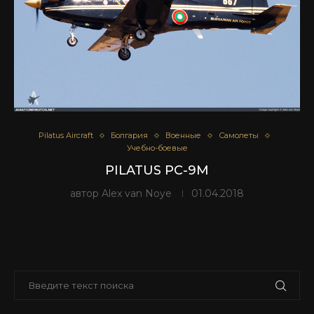
Pilatus Aircraft
Болгария
Военные
Самолеты
Учебно-боевые
PILATUS PC-9M
автор
Alex van Noye
01.04.2018