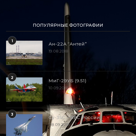
ПОПУЛЯРНЫЕ ФОТОГРАФИИ
1
Ан-22А “Антей”
19.08.2018
2
МиГ-29УБ (9.51)
10.09.2018
3
Су-35С – ВВС России
08.09.2019