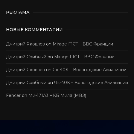
РЕКЛАМА
НОВЫЕ КОММЕНТАРИИ
Дмитрий Яковлев
on
Mirage F1CT – ВВС Франции
Дмитрий Срибный
on
Mirage F1CT – ВВС Франции
Дмитрий Яковлев
on
Як-40К – Вологодские Авиалинии
Дмитрий Срибный
on
Як-40К – Вологодские Авиалинии
Fencer
on
Ми-171А3 – КБ Миля (МВЗ)