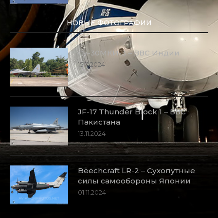
НОВЫЕ ФОТОГРАФИИ
Су-30МКИ-3 – ВВС Индии
15.11.2024
JF-17 Thunder Block 1 – ВВС
Пакистана
13.11.2024
Beechcraft LR-2 – Сухопутные
силы самообороны Японии
01.11.2024