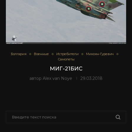
Болгария
Военные
Истребители
Микоян-Гуревич
Самолеты
МИГ-21БИС
автор
Alex van Noye
29.03.2018