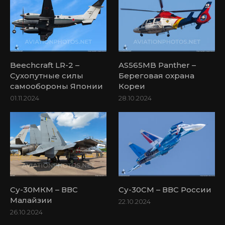
Beechcraft LR-2 –
AS565MB Panther –
Сухопутные силы
Береговая охрана
самообороны Японии
Кореи
01.11.2024
28.10.2024
Су-30МКМ – ВВС
Су-30СМ – ВВС России
Малайзии
22.10.2024
26.10.2024