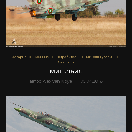
Болгария
Военные
Истребители
Микоян-Гуревич
Самолеты
МИГ-21БИС
автор
Alex van Noye
05.04.2018