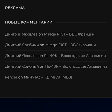
РЕКЛАМА
НОВЫЕ КОММЕНТАРИИ
Дмитрий Яковлев
on
Mirage F1CT – ВВС Франции
Дмитрий Срибный
on
Mirage F1CT – ВВС Франции
Дмитрий Яковлев
on
Як-40К – Вологодские Авиалинии
Дмитрий Срибный
on
Як-40К – Вологодские Авиалинии
Fencer
on
Ми-171А3 – КБ Миля (МВЗ)