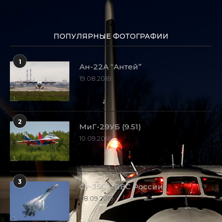
ПОПУЛЯРНЫЕ ФОТОГРАФИИ
1
Ан-22А “Антей”
19.08.2018
2
МиГ-29УБ (9.51)
10.09.2018
3
Су-35С – ВВС России
08.09.2019