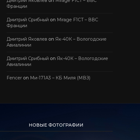
Дмитрий Яковлев
on
Mirage F1CT – ВВС
Франции
Дмитрий Срибный
on
Mirage F1CT – ВВС
Франции
Дмитрий Яковлев
on
Як-40К – Вологодские
Авиалинии
Дмитрий Срибный
on
Як-40К – Вологодские
Авиалинии
Fencer
on
Ми-171А3 – КБ Миля (МВЗ)
НОВЫЕ ФОТОГРАФИИ