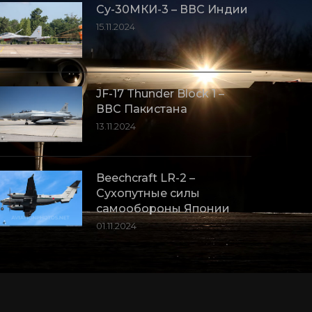
Су-30МКИ-3 – ВВС Индии
15.11.2024
JF-17 Thunder Block 1 –
ВВС Пакистана
13.11.2024
Beechcraft LR-2 –
Сухопутные силы
самообороны Японии
01.11.2024