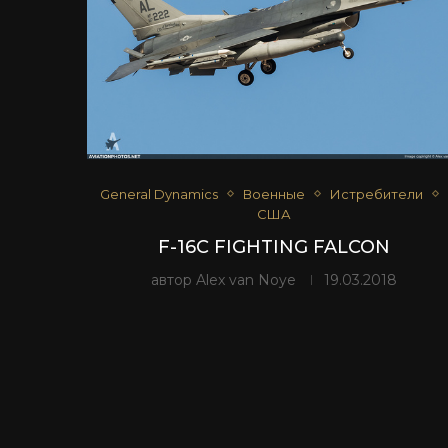
General Dynamics
Военные
Истребители
США
F-16C FIGHTING FALCON
автор
Alex van Noye
19.03.2018