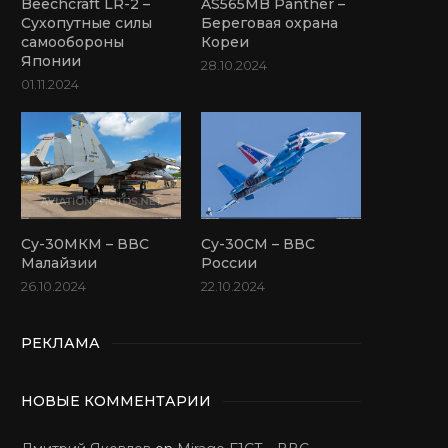
Beechcraft LR-2 –
AS565MB Panther –
Сухопутные силы
Береговая охрана
самообороны
Кореи
Японии
28.10.2024
01.11.2024
Су-30МКМ – ВВС
Су-30СМ – ВВС
Малайзии
России
26.10.2024
22.10.2024
РЕКЛАМА
НОВЫЕ КОММЕНТАРИИ