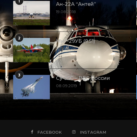
1
Ан-22А “Антей”
19.08.2018
2
МиГ-29УБ (9.51)
10.09.2018
3
Су-35С – ВВС России
08.09.2019
FACEBOOK
INSTAGRAM