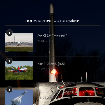
ПОПУЛЯРНЫЕ ФОТОГРАФИИ
1
Ан-22А “Антей”
19.08.2018
2
МиГ-29УБ (9.51)
10.09.2018
3
Су-35С – ВВС России
08.09.2019