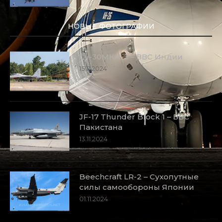
НОВЫЕ ФОТОГРАФИИ
Су-30МКИ-3 – ВВС Индии
15.11.2024
JF-17 Thunder Block 1 – ВВС
Пакистана
13.11.2024
Beechcraft LR-2 – Сухопутные
силы самообороны Японии
01.11.2024