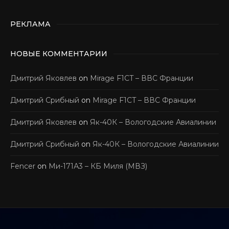
РЕКЛАМА
НОВЫЕ КОММЕНТАРИИ
Дмитрий Яковлев
on
Mirage F1CT – ВВС Франции
Дмитрий Срибный
on
Mirage F1CT – ВВС Франции
Дмитрий Яковлев
on
Як-40К – Вологодские Авиалинии
Дмитрий Срибный
on
Як-40К – Вологодские Авиалинии
Fencer
on
Ми-171А3 – КБ Миля (МВЗ)