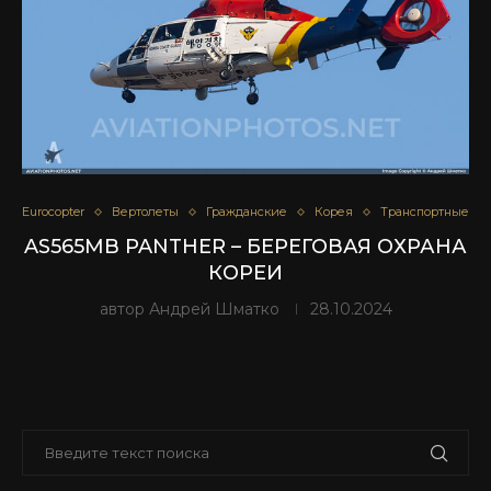
Eurocopter
Вертолеты
Гражданские
Корея
Транспортные
AS565MB PANTHER – БЕРЕГОВАЯ ОХРАНА
КОРЕИ
автор
Андрей Шматко
28.10.2024