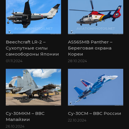
Beechcraft LR-2 –
AS565MB Panther –
Сухопутные силы
Береговая охрана
самообороны Японии
Кореи
01.11.2024
28.10.2024
Су-30МКМ – ВВС
Су-30СМ – ВВС России
Малайзии
22.10.2024
26.10.2024