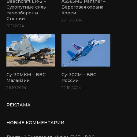
Beechcraft LR-2 –
AS565MB Panther –
Сухопутные силы
Береговая охрана
самообороны
Кореи
Японии
28.10.2024
01.11.2024
Су-30МКМ – ВВС
Су-30СМ – ВВС
Малайзии
России
26.10.2024
22.10.2024
РЕКЛАМА
НОВЫЕ КОММЕНТАРИИ