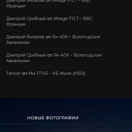
Дмитрий Яковлев
on
Mirage F1CT – ВВС
Франции
Дмитрий Срибный
on
Mirage F1CT – ВВС
Франции
Дмитрий Яковлев
on
Як-40К – Вологодские
Авиалинии
Дмитрий Срибный
on
Як-40К – Вологодские
Авиалинии
Fencer
on
Ми-171А3 – КБ Миля (МВЗ)
НОВЫЕ ФОТОГРАФИИ