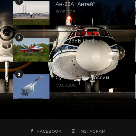
1
Ан-22А “Антей”
19.08.2018
2
МиГ-29УБ (9.51)
10.09.2018
3
Су-35С – ВВС России
08.09.2019
FACEBOOK
INSTAGRAM