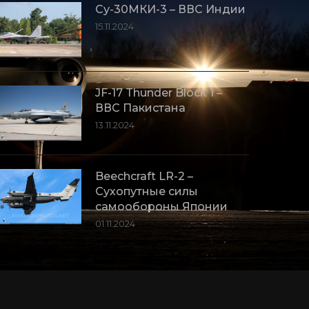
Су-30МКИ-3 – ВВС Индии
15.11.2024
JF-17 Thunder Block 1 –
ВВС Пакистана
13.11.2024
Beechcraft LR-2 –
Сухопутные силы
самообороны Японии
01.11.2024