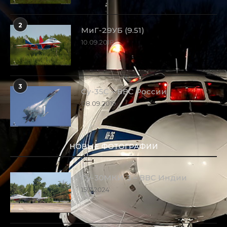
2
МиГ-29УБ (9.51)
10.09.2018
3
Су-35С – ВВС России
08.09.2019
НОВЫЕ ФОТОГРАФИИ
Су-30МКИ-3 – ВВС Индии
15.11.2024