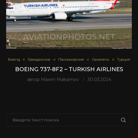
Boeing
Гражданские
Пассажирские
Самолеты
Турция
BOEING 737-8F2 – TURKISH AIRLINES
автор
Maxim Maksimov
30.03.2024