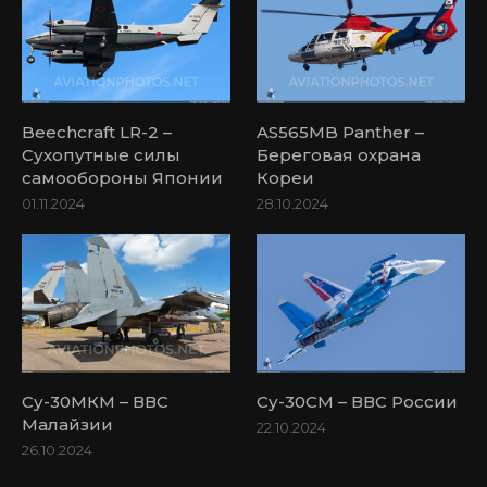
Beechcraft LR-2 –
AS565MB Panther –
Сухопутные силы
Береговая охрана
самообороны Японии
Кореи
01.11.2024
28.10.2024
Су-30МКМ – ВВС
Су-30СМ – ВВС России
Малайзии
22.10.2024
26.10.2024