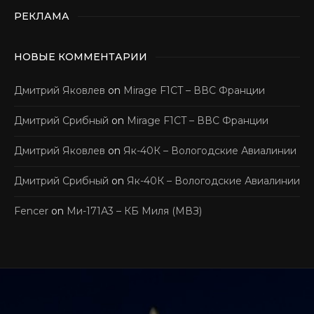
РЕКЛАМА
НОВЫЕ КОММЕНТАРИИ
Дмитрий Яковлев
on
Mirage F1CT – ВВС Франции
Дмитрий Срибный
on
Mirage F1CT – ВВС Франции
Дмитрий Яковлев
on
Як-40К – Вологодские Авиалинии
Дмитрий Срибный
on
Як-40К – Вологодские Авиалинии
Fencer
on
Ми-171А3 – КБ Миля (МВЗ)