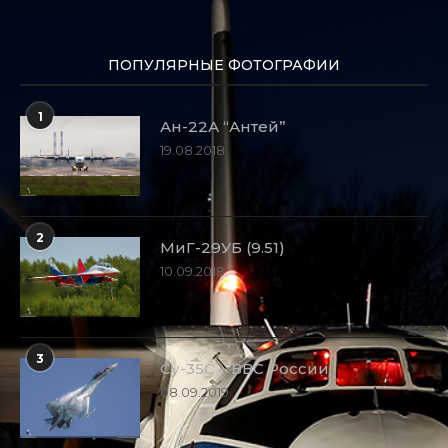
ПОПУЛЯРНЫЕ ФОТОГРАФИИ
1
Ан-22А “Антей”
19.08.2018
2
МиГ-29УБ (9.51)
10.09.2018
3
Су-35С – ВВС России
08.09.2019