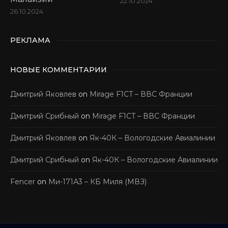
22.10.2024
26.10.2024
РЕКЛАМА
НОВЫЕ КОММЕНТАРИИ
Дмитрий Яковлев
on
Mirage F1CT – ВВС Франции
Дмитрий Срибный
on
Mirage F1CT – ВВС Франции
Дмитрий Яковлев
on
Як-40К – Вологодские Авиалинии
Дмитрий Срибный
on
Як-40К – Вологодские Авиалинии
Fencer
on
Ми-171А3 – КБ Миля (МВЗ)