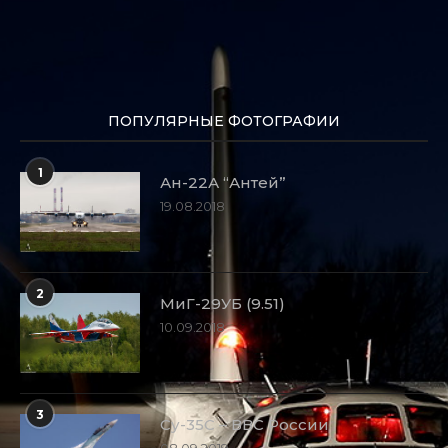
ПОПУЛЯРНЫЕ ФОТОГРАФИИ
1
Ан-22А “Антей”
19.08.2018
2
МиГ-29УБ (9.51)
10.09.2018
3
Су-35С – ВВС России
08.09.2019