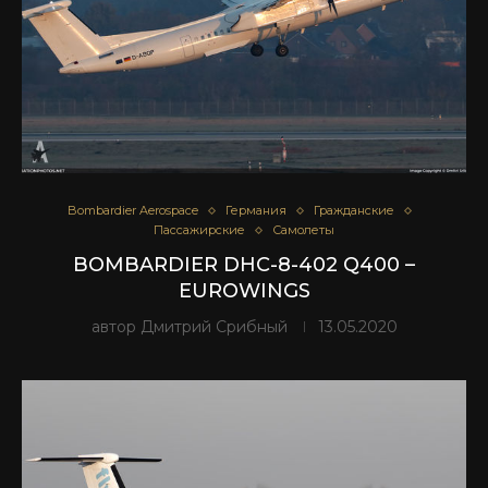
Bombardier Aerospace
Германия
Гражданские
Пассажирские
Самолеты
BOMBARDIER DHC-8-402 Q400 –
EUROWINGS
автор
Дмитрий Срибный
13.05.2020