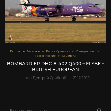
Bombardier Aerospace
Великобритания
Гражданские
Пассажирские
Самолеты
BOMBARDIER DHC-8-402 Q400 – FLYBE –
BRITISH EUROPEAN
автор
Дмитрий Срибный
21.12.2019