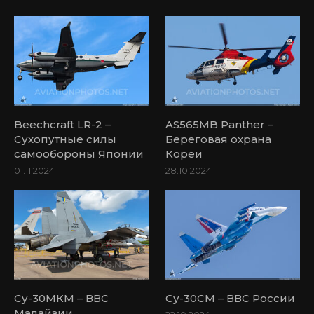
Beechcraft LR-2 –
AS565MB Panther –
Сухопутные силы
Береговая охрана
самообороны Японии
Кореи
01.11.2024
28.10.2024
Су-30МКМ – ВВС
Су-30СМ – ВВС России
Малайзии