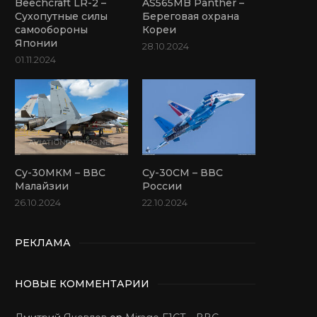
Beechcraft LR-2 –
AS565MB Panther –
Сухопутные силы
Береговая охрана
самообороны
Кореи
Японии
28.10.2024
01.11.2024
Су-30МКМ – ВВС
Су-30СМ – ВВС
Малайзии
России
26.10.2024
22.10.2024
РЕКЛАМА
НОВЫЕ КОММЕНТАРИИ