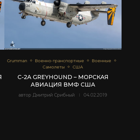
Grumman
Военно-транспортные
Военные
Самолеты
США
Я
C-2A GREYHOUND – МОРСКАЯ
АВИАЦИЯ ВМФ США
автор
Дмитрий Срибный
04.02.2019