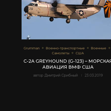
Grumman
Военно-транспортные
Военные
Самолеты
США
C-2A GREYHOUND (G-123) – МОРСКА
АВИАЦИЯ ВМФ США
автор
Дмитрий Срибный
23.03.2019