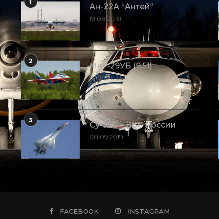
1
Ан-22А “Антей”
19.08.2018
2
МиГ-29УБ (9.51)
10.09.2018
3
Су-35С – ВВС России
08.09.2019
FACEBOOK
INSTAGRAM