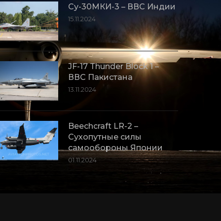
Су-30МКИ-3 – ВВС Индии
15.11.2024
JF-17 Thunder Block 1 –
ВВС Пакистана
13.11.2024
Beechcraft LR-2 –
Сухопутные силы
самообороны Японии
01.11.2024