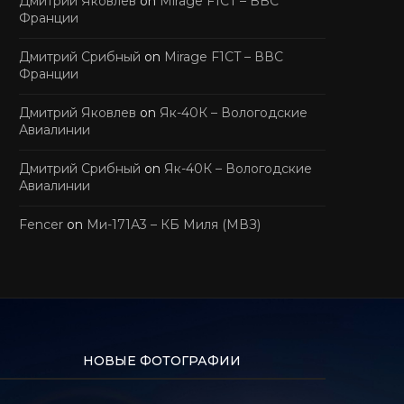
Дмитрий Яковлев
on
Mirage F1CT – ВВС
Франции
Дмитрий Срибный
on
Mirage F1CT – ВВС
Франции
Дмитрий Яковлев
on
Як-40К – Вологодские
Авиалинии
Дмитрий Срибный
on
Як-40К – Вологодские
Авиалинии
Fencer
on
Ми-171А3 – КБ Миля (МВЗ)
НОВЫЕ ФОТОГРАФИИ