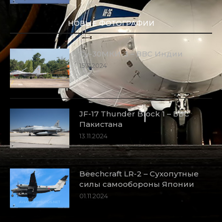
НОВЫЕ ФОТОГРАФИИ
Су-30МКИ-3 – ВВС Индии
15.11.2024
JF-17 Thunder Block 1 – ВВС
Пакистана
13.11.2024
Beechcraft LR-2 – Сухопутные
силы самообороны Японии
01.11.2024