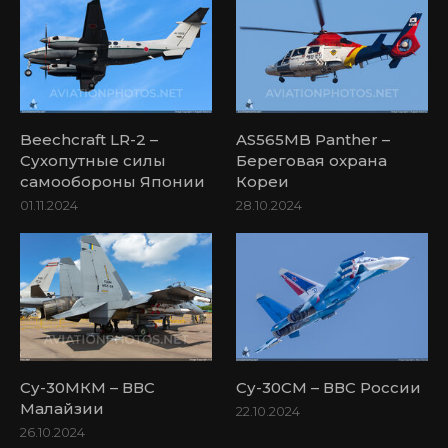
Beechcraft LR-2 –
AS565MB Panther –
Сухопутные силы
Береговая охрана
самообороны Японии
Кореи
01.11.2024
28.10.2024
Су-30МКМ – ВВС
Су-30СМ – ВВС России
Малайзии
22.10.2024
26.10.2024