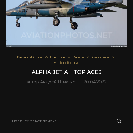
Dassault-Dornier
Военные
Канада
Самолеты
Учебно-боевые
ALPHA JET A – TOP ACES
автор
Андрей Шматко
20.04.2022