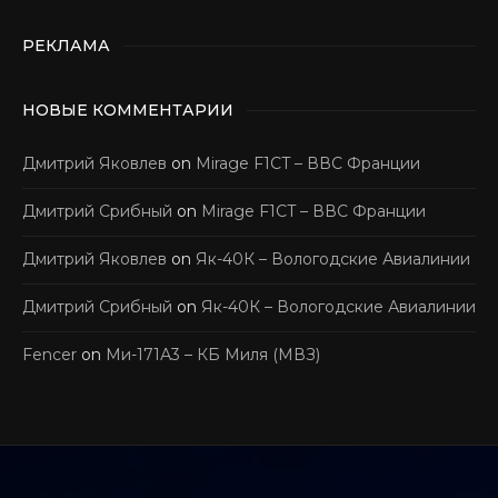
РЕКЛАМА
НОВЫЕ КОММЕНТАРИИ
Дмитрий Яковлев
on
Mirage F1CT – ВВС Франции
Дмитрий Срибный
on
Mirage F1CT – ВВС Франции
Дмитрий Яковлев
on
Як-40К – Вологодские Авиалинии
Дмитрий Срибный
on
Як-40К – Вологодские Авиалинии
Fencer
on
Ми-171А3 – КБ Миля (МВЗ)