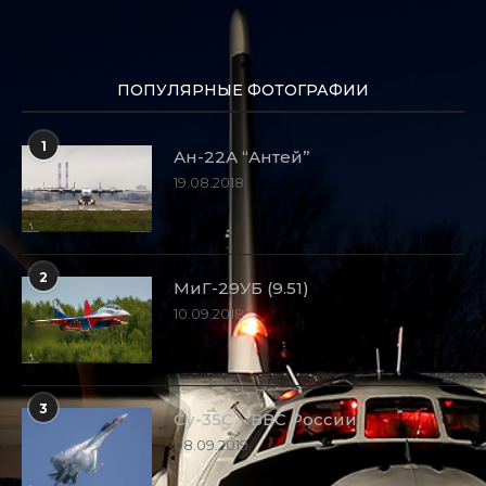
ПОПУЛЯРНЫЕ ФОТОГРАФИИ
1
Ан-22А “Антей”
19.08.2018
2
МиГ-29УБ (9.51)
10.09.2018
3
Су-35С – ВВС России
08.09.2019