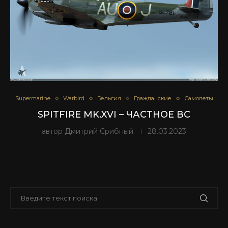
Supermarine
Warbird
Бельгия
Гражданские
Самолеты
SPITFIRE MK.XVI – ЧАСТНОЕ ВС
автор
Дмитрий Срибный
28.03.2023