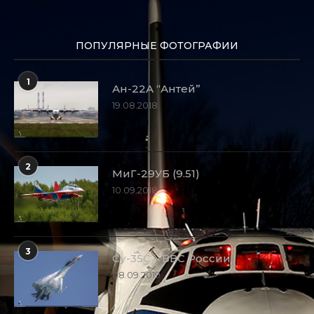
ПОПУЛЯРНЫЕ ФОТОГРАФИИ
1
Ан-22А “Антей”
19.08.2018
2
МиГ-29УБ (9.51)
10.09.2018
3
Су-35С – ВВС России
08.09.2019