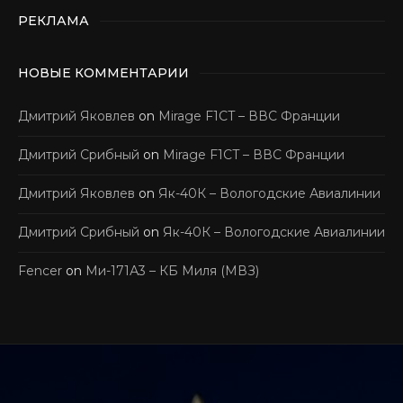
РЕКЛАМА
НОВЫЕ КОММЕНТАРИИ
Дмитрий Яковлев
on
Mirage F1CT – ВВС Франции
Дмитрий Срибный
on
Mirage F1CT – ВВС Франции
Дмитрий Яковлев
on
Як-40К – Вологодские Авиалинии
Дмитрий Срибный
on
Як-40К – Вологодские Авиалинии
Fencer
on
Ми-171А3 – КБ Миля (МВЗ)