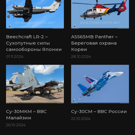
Beechcraft LR-2 –
AS565MB Panther –
Сухопутные силы
Береговая охрана
самообороны Японии
Кореи
01.11.2024
28.10.2024
Су-30МКМ – ВВС
Су-30СМ – ВВС России
Малайзии
22.10.2024
26.10.2024