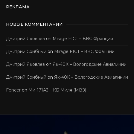
РЕКЛАМА
НОВЫЕ КОММЕНТАРИИ
Дмитрий Яковлев
on
Mirage F1CT – ВВС Франции
Дмитрий Срибный
on
Mirage F1CT – ВВС Франции
Дмитрий Яковлев
on
Як-40К – Вологодские Авиалинии
Дмитрий Срибный
on
Як-40К – Вологодские Авиалинии
Fencer
on
Ми-171А3 – КБ Миля (МВЗ)