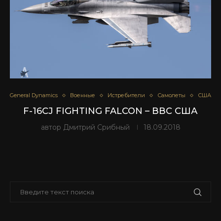
General Dynamics
Военные
Истребители
Самолеты
США
F-16CJ FIGHTING FALCON – ВВС США
автор
Дмитрий Срибный
18.09.2018