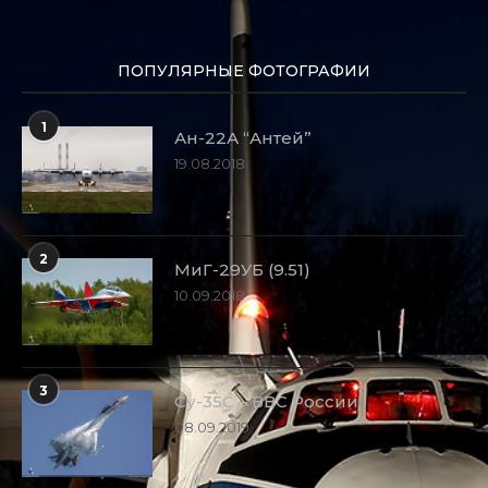
ПОПУЛЯРНЫЕ ФОТОГРАФИИ
1
Ан-22А “Антей”
19.08.2018
2
МиГ-29УБ (9.51)
10.09.2018
3
Су-35С – ВВС России
08.09.2019