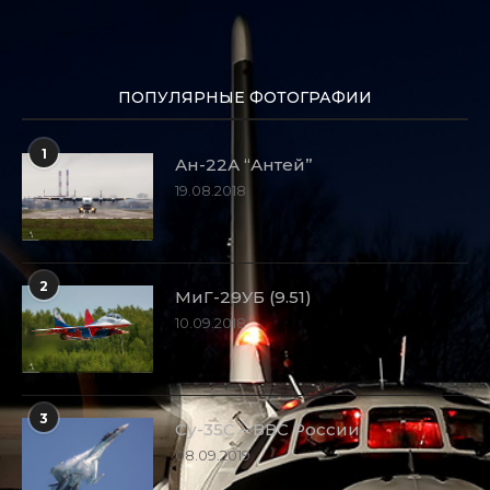
ПОПУЛЯРНЫЕ ФОТОГРАФИИ
1
Ан-22А “Антей”
19.08.2018
2
МиГ-29УБ (9.51)
10.09.2018
3
Су-35С – ВВС России
08.09.2019