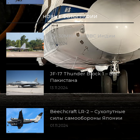
НОВЫЕ ФОТОГРАФИИ
Су-30МКИ-3 – ВВС Индии
15.11.2024
JF-17 Thunder Block 1 – ВВС
Пакистана
13.11.2024
Beechcraft LR-2 – Сухопутные
силы самообороны Японии
01.11.2024