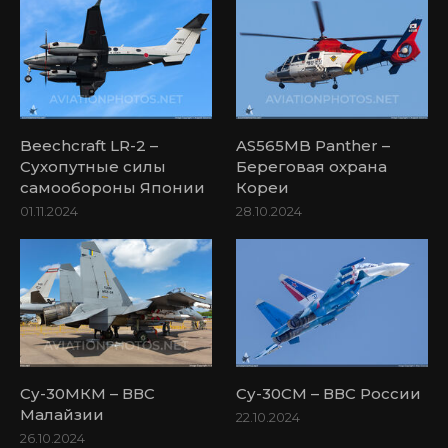
Beechcraft LR-2 –
AS565MB Panther –
Сухопутные силы
Береговая охрана
самообороны Японии
Кореи
01.11.2024
28.10.2024
Су-30МКМ – ВВС
Су-30СМ – ВВС России
Малайзии
22.10.2024
26.10.2024