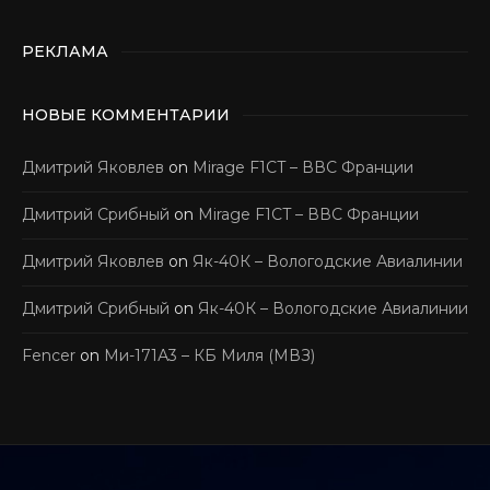
РЕКЛАМА
НОВЫЕ КОММЕНТАРИИ
Дмитрий Яковлев
on
Mirage F1CT – ВВС Франции
Дмитрий Срибный
on
Mirage F1CT – ВВС Франции
Дмитрий Яковлев
on
Як-40К – Вологодские Авиалинии
Дмитрий Срибный
on
Як-40К – Вологодские Авиалинии
Fencer
on
Ми-171А3 – КБ Миля (МВЗ)