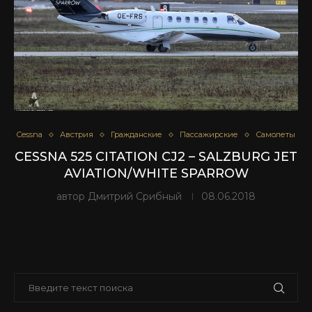
Cessna
Австрия
Гражданские
Пассажирские
Самолеты
CESSNA 525 CITATION CJ2 – SALZBURG JET
AVIATION/WHITE SPARROW
автор
Дмитрий Срибный
08.06.2018