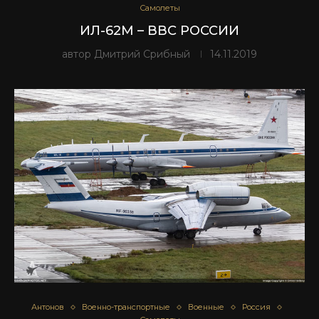
Самолеты
ИЛ-62М – ВВС РОССИИ
автор
Дмитрий Срибный
14.11.2019
Антонов
Военно-транспортные
Военные
Россия