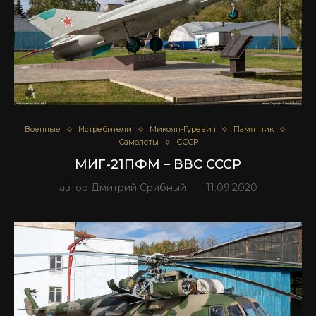
Военные
Истребители
Микоян-Гуревич
Памятник
Самолеты
СССР
МИГ-21ПФМ – ВВС СССР
автор
Дмитрий Срибный
11.09.2020