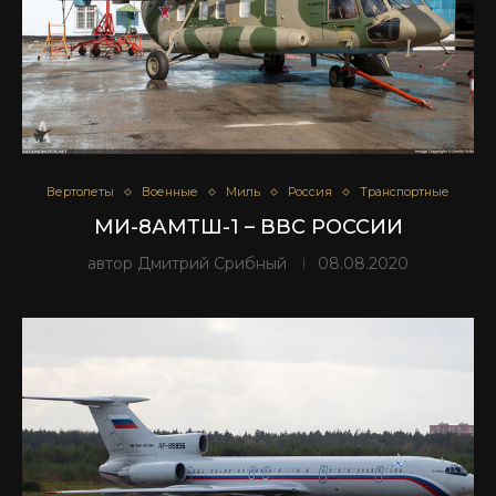
Вертолеты
Военные
Миль
Россия
Транспортные
МИ-8АМТШ-1 – ВВС РОССИИ
автор
Дмитрий Срибный
08.08.2020