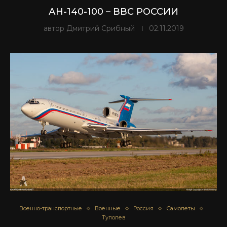
АН-140-100 – ВВС РОССИИ
автор
Дмитрий Срибный
02.11.2019
Военно-транспортные
Военные
Россия
Самолеты
Туполев