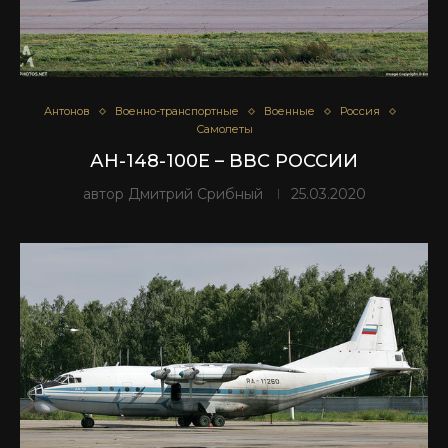
Антонов
Военно-транспортные
Военные
Россия
Самолеты
АН-148-100Е – ВВС РОССИИ
автор
Дмитрий Срибный
25.03.2020