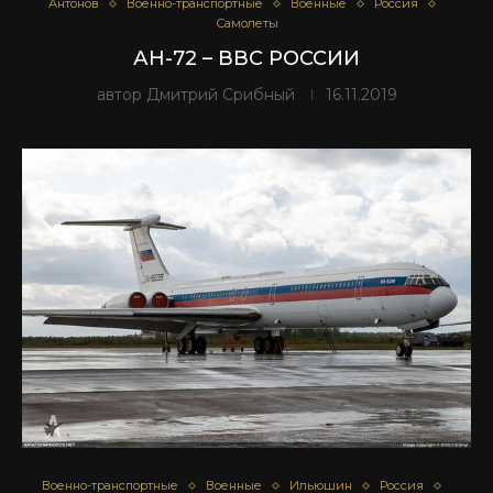
Антонов
Военно-транспортные
Военные
Россия
Самолеты
АН-72 – ВВС РОССИИ
автор
Дмитрий Срибный
16.11.2019
Военно-транспортные
Военные
Ильюшин
Россия