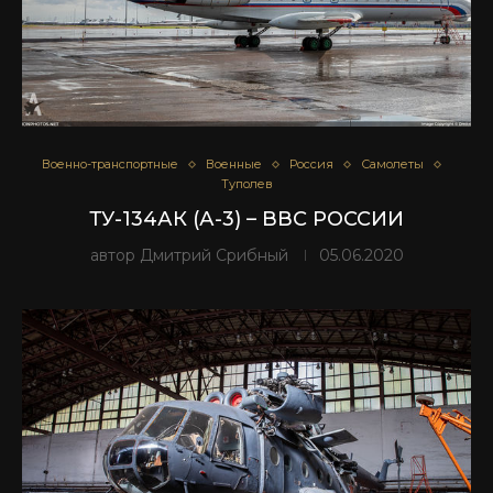
Военно-транспортные
Военные
Россия
Самолеты
Туполев
ТУ-134АК (А-3) – ВВС РОССИИ
автор
Дмитрий Срибный
05.06.2020