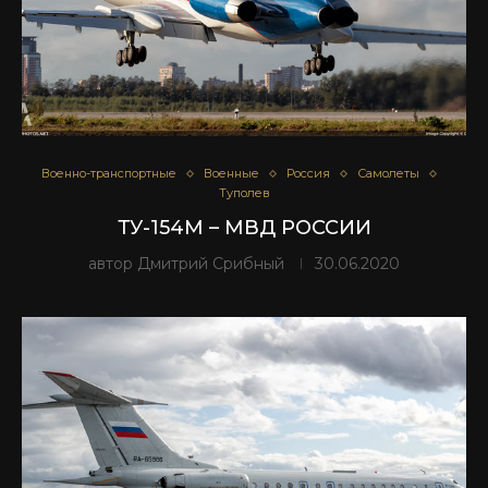
Военно-транспортные
Военные
Россия
Самолеты
Туполев
ТУ-154М – МВД РОССИИ
автор
Дмитрий Срибный
30.06.2020