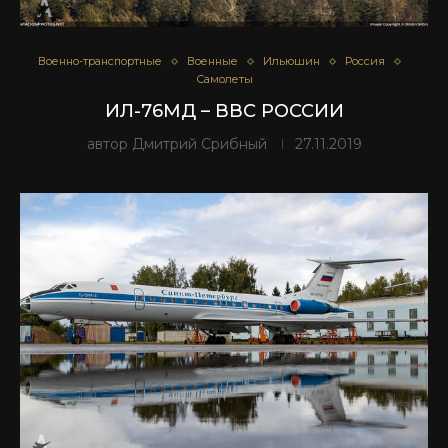
Военно-транспортные
Военные
Ильюшин
Россия
Самолеты
ИЛ-76МД – ВВС РОССИИ
автор
Дмитрий Срибный
27.11.2019