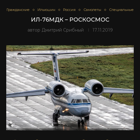
Гражданские
Ильюшин
Россия
Самолеты
Специальные
ИЛ-76МДК – РОСКОСМОС
автор
Дмитрий Срибный
17.11.2019