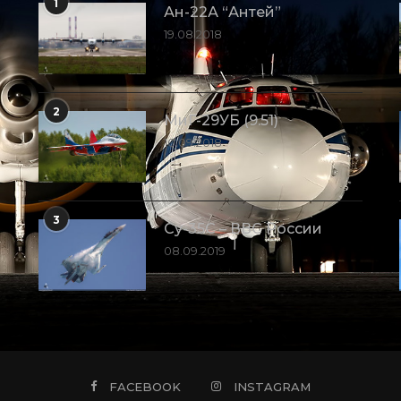
1
Ан-22А “Антей”
19.08.2018
2
МиГ-29УБ (9.51)
10.09.2018
3
Су-35С – ВВС России
08.09.2019
FACEBOOK
INSTAGRAM