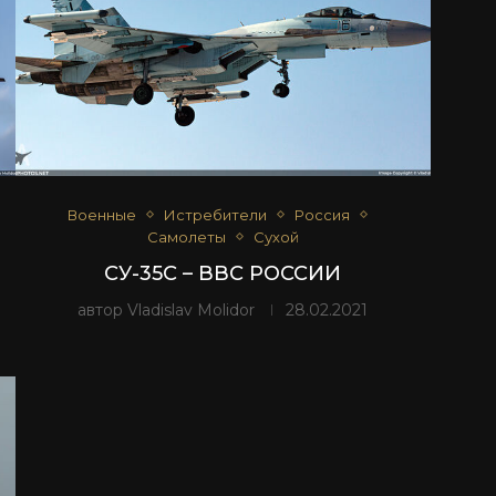
Военные
Истребители
Россия
Самолеты
Сухой
СУ-35С – ВВС РОССИИ
автор
Vladislav Molidor
28.02.2021