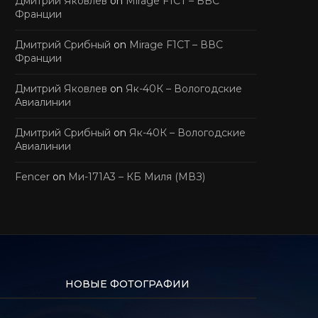
Дмитрий Яковлев
on
Mirage F1CT – ВВС
Франции
Дмитрий Срибный
on
Mirage F1CT – ВВС
Франции
Дмитрий Яковлев
on
Як-40К – Вологодские
Авиалинии
Дмитрий Срибный
on
Як-40К – Вологодские
Авиалинии
Fencer
on
Ми-171А3 – КБ Миля (МВЗ)
НОВЫЕ ФОТОГРАФИИ