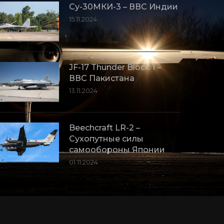
Су-30МКИ-3 – ВВС Индии
15.11.2024
JF-17 Thunder Block 1 –
ВВС Пакистана
13.11.2024
Beechcraft LR-2 –
Сухопутные силы
самообороны Японии
01.11.2024