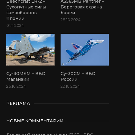
Beechcraft LR-2 –
AS565MB Panther –
Сухопутные силы
Береговая охрана
самообороны
Кореи
Японии
28.10.2024
01.11.2024
Су-30МКМ – ВВС
Су-30СМ – ВВС
Малайзии
России
26.10.2024
22.10.2024
РЕКЛАМА
НОВЫЕ КОММЕНТАРИИ