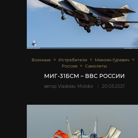
Военные
Истребители
Микоян-Гуревич
Россия
Самолеты
МИГ-31БCМ – ВВС РОССИИ
автор
Vladislav Molidor
20.03.2021